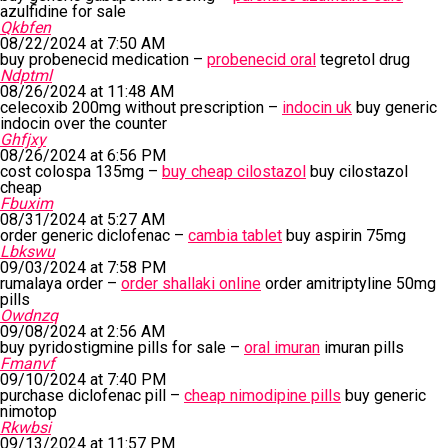
azulfidine for sale
Qkbfen
08/22/2024 at 7:50 AM
buy probenecid medication –
probenecid oral
tegretol drug
Ndptml
08/26/2024 at 11:48 AM
celecoxib 200mg without prescription –
indocin uk
buy generic
indocin over the counter
Ghfjxy
08/26/2024 at 6:56 PM
cost colospa 135mg –
buy cheap cilostazol
buy cilostazol
cheap
Fbuxim
08/31/2024 at 5:27 AM
order generic diclofenac –
cambia tablet
buy aspirin 75mg
Lbkswu
09/03/2024 at 7:58 PM
rumalaya order –
order shallaki online
order amitriptyline 50mg
pills
Owdnzq
09/08/2024 at 2:56 AM
buy pyridostigmine pills for sale –
oral imuran
imuran pills
Fmanvf
09/10/2024 at 7:40 PM
purchase diclofenac pill –
cheap nimodipine pills
buy generic
nimotop
Rkwbsi
09/13/2024 at 11:57 PM