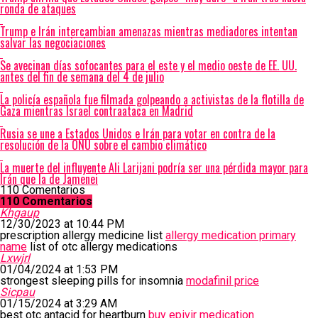
ronda de ataques
Trump e Irán intercambian amenazas mientras mediadores intentan
salvar las negociaciones
Se avecinan días sofocantes para el este y el medio oeste de EE. UU.
antes del fin de semana del 4 de julio
La policía española fue filmada golpeando a activistas de la flotilla de
Gaza mientras Israel contraataca en Madrid
Rusia se une a Estados Unidos e Irán para votar en contra de la
resolución de la ONU sobre el cambio climático
La muerte del influyente Ali Larijani podría ser una pérdida mayor para
Irán que la de Jamenei
110 Comentarios
110 Comentarios
Khgaup
12/30/2023 at 10:44 PM
prescription allergy medicine list
allergy medication primary
name
list of otc allergy medications
Lxwjrl
01/04/2024 at 1:53 PM
strongest sleeping pills for insomnia
modafinil price
Sicpau
01/15/2024 at 3:29 AM
best otc antacid for heartburn
buy epivir medication