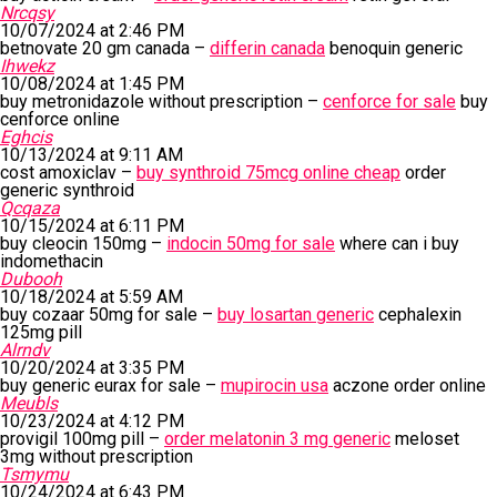
Nrcqsy
10/07/2024 at 2:46 PM
betnovate 20 gm canada –
differin canada
benoquin generic
Ihwekz
10/08/2024 at 1:45 PM
buy metronidazole without prescription –
cenforce for sale
buy
cenforce online
Eghcis
10/13/2024 at 9:11 AM
cost amoxiclav –
buy synthroid 75mcg online cheap
order
generic synthroid
Qcqaza
10/15/2024 at 6:11 PM
buy cleocin 150mg –
indocin 50mg for sale
where can i buy
indomethacin
Dubooh
10/18/2024 at 5:59 AM
buy cozaar 50mg for sale –
buy losartan generic
cephalexin
125mg pill
Alrndv
10/20/2024 at 3:35 PM
buy generic eurax for sale –
mupirocin usa
aczone order online
Meubls
10/23/2024 at 4:12 PM
provigil 100mg pill –
order melatonin 3 mg generic
meloset
3mg without prescription
Tsmymu
10/24/2024 at 6:43 PM