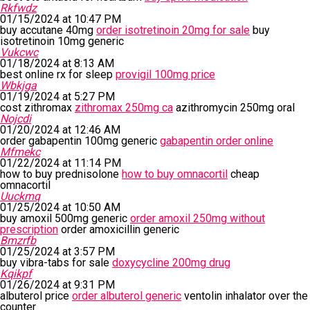
Rkfwdz
01/15/2024 at 10:47 PM
buy accutane 40mg
order isotretinoin 20mg for sale
buy
isotretinoin 10mg generic
Vukcwc
01/18/2024 at 8:13 AM
best online rx for sleep
provigil 100mg price
Wbkjga
01/19/2024 at 5:27 PM
cost zithromax
zithromax 250mg ca
azithromycin 250mg oral
Nojcdi
01/20/2024 at 12:46 AM
order gabapentin 100mg generic
gabapentin order online
Mfmekc
01/22/2024 at 11:14 PM
how to buy prednisolone
how to buy omnacortil
cheap
omnacortil
Uuckmq
01/25/2024 at 10:50 AM
buy amoxil 500mg generic
order amoxil 250mg without
prescription
order amoxicillin generic
Bmzrfb
01/25/2024 at 3:57 PM
buy vibra-tabs for sale
doxycycline 200mg drug
Kqikpf
01/26/2024 at 9:31 PM
albuterol price
order albuterol generic
ventolin inhalator over the
counter