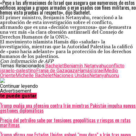
«Pese a las afirmaciones de Israel que asegura que numerosos de estos
edificios acogían a grupos armados o eran usados con fines militares, no
hemos visto pruebas al respecto», dijo Bachelet.
El primer ministro, Benjamín Netanyahu, reaccionó a la
aprobación de esta investigación sobre el conflicto,
afirmando que es una «decisión vergonzosa» que demuestra
una vez más «la clara obsesión antiisraelí del Consejo de
Derechos Humanos de la ONU».
El movimiento islamista Hamás dijo «saludar» la
investigación, mientras que la Autoridad Palestina la calificó
de «paso hacia adelante» para la protección de los derechos
humanos de los palestinos.
Con información de AFP
Temas Relacionados:
Bachelet
Benjamín Netanyahu
conflicto
israelo-palestino
Franja de Gaza
gaza
Hamás
Israel
Medio
Oriente
Michelle Bachelet
Naciones Unidas
Netanyahu
onu
Continuar leyendo
Advertisement
te puede gustar
Trump evalúa una ofensiva contra Irán mientras Pakistán impulsa nuevas
gestiones diplomáticas
Precio del petróleo sube por tensiones geopolíticas y riesgos en rutas
marítimas
Trump afirma que Estados Unidos golpeó “muy duro” a Irán tras nueva