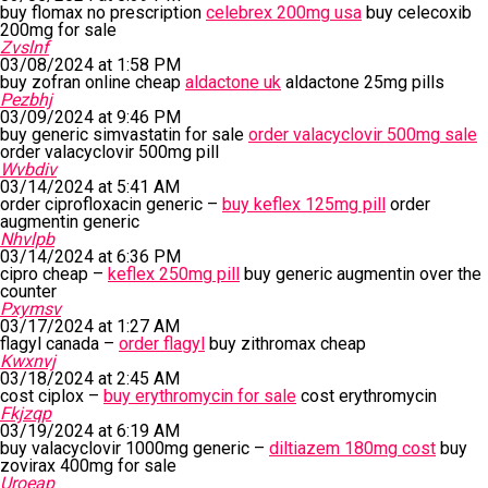
buy flomax no prescription
celebrex 200mg usa
buy celecoxib
200mg for sale
Zvslnf
03/08/2024 at 1:58 PM
buy zofran online cheap
aldactone uk
aldactone 25mg pills
Pezbhj
03/09/2024 at 9:46 PM
buy generic simvastatin for sale
order valacyclovir 500mg sale
order valacyclovir 500mg pill
Wvbdiv
03/14/2024 at 5:41 AM
order ciprofloxacin generic –
buy keflex 125mg pill
order
augmentin generic
Nhvlpb
03/14/2024 at 6:36 PM
cipro cheap –
keflex 250mg pill
buy generic augmentin over the
counter
Pxymsv
03/17/2024 at 1:27 AM
flagyl canada –
order flagyl
buy zithromax cheap
Kwxnvj
03/18/2024 at 2:45 AM
cost ciplox –
buy erythromycin for sale
cost erythromycin
Fkjzqp
03/19/2024 at 6:19 AM
buy valacyclovir 1000mg generic –
diltiazem 180mg cost
buy
zovirax 400mg for sale
Uroeap