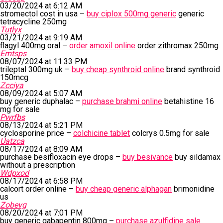
03/20/2024 at 6:12 AM
stromectol cost in usa –
buy ciplox 500mg generic
generic
tetracycline 250mg
Tutlyx
03/21/2024 at 9:19 AM
flagyl 400mg oral –
order amoxil online
order zithromax 250mg
Emtsps
08/07/2024 at 11:33 PM
trileptal 300mg uk –
buy cheap synthroid online
brand synthroid
150mcg
Zcciya
08/09/2024 at 5:07 AM
buy generic duphalac –
purchase brahmi online
betahistine 16
mg for sale
Pwrfbs
08/13/2024 at 5:21 PM
cyclosporine price –
colchicine tablet
colcrys 0.5mg for sale
Uatzca
08/17/2024 at 8:09 AM
purchase besifloxacin eye drops –
buy besivance
buy sildamax
without a prescription
Wdpxod
08/17/2024 at 6:58 PM
calcort order online –
buy cheap generic alphagan
brimonidine
us
Zobevg
08/20/2024 at 7:01 PM
buy generic gabapentin 800mg –
purchase azulfidine sale