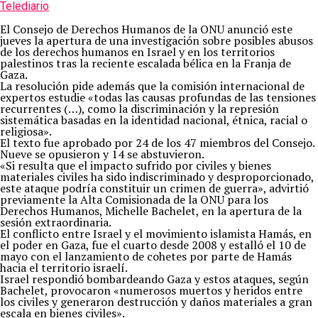
Telediario
El Consejo de Derechos Humanos de la ONU anunció este
jueves la apertura de una investigación sobre posibles abusos
de los derechos humanos en Israel y en los territorios
palestinos tras la reciente escalada bélica en la Franja de
Gaza.
La resolución pide además que la comisión internacional de
expertos estudie «todas las causas profundas de las tensiones
recurrentes (…), como la discriminación y la represión
sistemática basadas en la identidad nacional, étnica, racial o
religiosa».
El texto fue aprobado por 24 de los 47 miembros del Consejo.
Nueve se opusieron y 14 se abstuvieron.
«Si resulta que el impacto sufrido por civiles y bienes
materiales civiles ha sido indiscriminado y desproporcionado,
este ataque podría constituir un crimen de guerra», advirtió
previamente la Alta Comisionada de la ONU para los
Derechos Humanos, Michelle Bachelet, en la apertura de la
sesión extraordinaria.
El conflicto entre Israel y el movimiento islamista Hamás, en
el poder en Gaza, fue el cuarto desde 2008 y estalló el 10 de
mayo con el lanzamiento de cohetes por parte de Hamás
hacia el territorio israelí.
Israel respondió bombardeando Gaza y estos ataques, según
Bachelet, provocaron «numerosos muertos y heridos entre
los civiles y generaron destrucción y daños materiales a gran
escala en bienes civiles».