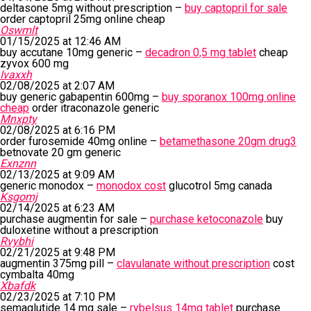
deltasone 5mg without prescription –
buy captopril for sale
order captopril 25mg online cheap
Oswmlt
01/15/2025 at 12:46 AM
buy accutane 10mg generic –
decadron 0,5 mg tablet
cheap
zyvox 600 mg
Ivaxxh
02/08/2025 at 2:07 AM
buy generic gabapentin 600mg –
buy sporanox 100mg online
cheap
order itraconazole generic
Mnxpty
02/08/2025 at 6:16 PM
order furosemide 40mg online –
betamethasone 20gm drug3
betnovate 20 gm generic
Exnznn
02/13/2025 at 9:09 AM
generic monodox –
monodox cost
glucotrol 5mg canada
Ksgomj
02/14/2025 at 6:23 AM
purchase augmentin for sale –
purchase ketoconazole
buy
duloxetine without a prescription
Rvybhi
02/21/2025 at 9:48 PM
augmentin 375mg pill –
clavulanate without prescription
cost
cymbalta 40mg
Xbafdk
02/23/2025 at 7:10 PM
semaglutide 14 mg sale –
rybelsus 14mg tablet
purchase