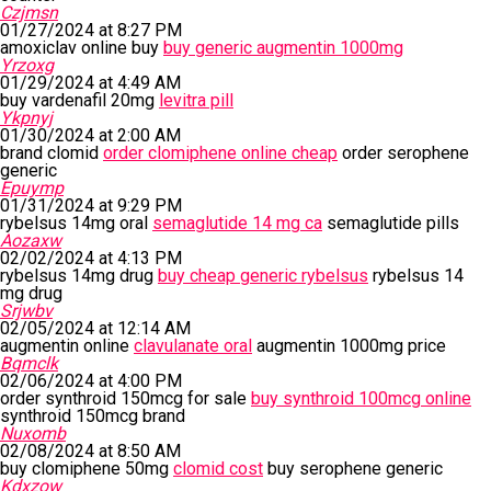
Czjmsn
01/27/2024 at 8:27 PM
amoxiclav online buy
buy generic augmentin 1000mg
Yrzoxg
01/29/2024 at 4:49 AM
buy vardenafil 20mg
levitra pill
Ykpnyj
01/30/2024 at 2:00 AM
brand clomid
order clomiphene online cheap
order serophene
generic
Epuymp
01/31/2024 at 9:29 PM
rybelsus 14mg oral
semaglutide 14 mg ca
semaglutide pills
Aozaxw
02/02/2024 at 4:13 PM
rybelsus 14mg drug
buy cheap generic rybelsus
rybelsus 14
mg drug
Srjwbv
02/05/2024 at 12:14 AM
augmentin online
clavulanate oral
augmentin 1000mg price
Bqmclk
02/06/2024 at 4:00 PM
order synthroid 150mcg for sale
buy synthroid 100mcg online
synthroid 150mcg brand
Nuxomb
02/08/2024 at 8:50 AM
buy clomiphene 50mg
clomid cost
buy serophene generic
Kdxzow