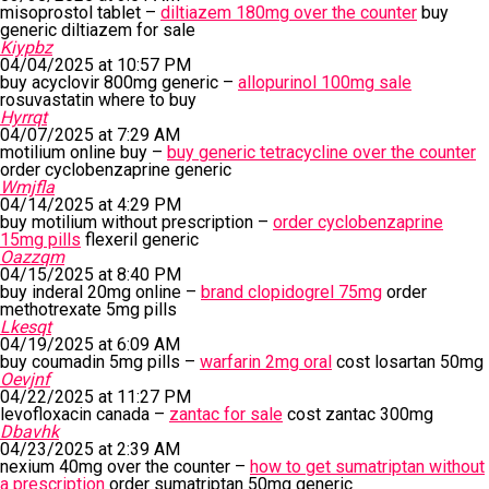
misoprostol tablet –
diltiazem 180mg over the counter
buy
generic diltiazem for sale
Kiypbz
04/04/2025 at 10:57 PM
buy acyclovir 800mg generic –
allopurinol 100mg sale
rosuvastatin where to buy
Hyrrqt
04/07/2025 at 7:29 AM
motilium online buy –
buy generic tetracycline over the counter
order cyclobenzaprine generic
Wmjfla
04/14/2025 at 4:29 PM
buy motilium without prescription –
order cyclobenzaprine
15mg pills
flexeril generic
Oazzqm
04/15/2025 at 8:40 PM
buy inderal 20mg online –
brand clopidogrel 75mg
order
methotrexate 5mg pills
Lkesqt
04/19/2025 at 6:09 AM
buy coumadin 5mg pills –
warfarin 2mg oral
cost losartan 50mg
Oevjnf
04/22/2025 at 11:27 PM
levofloxacin canada –
zantac for sale
cost zantac 300mg
Dbavhk
04/23/2025 at 2:39 AM
nexium 40mg over the counter –
how to get sumatriptan without
a prescription
order sumatriptan 50mg generic