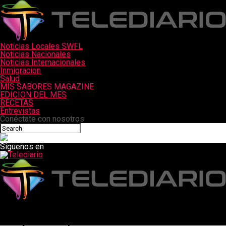
Noticias Locales SWFL
Noticias Nacionales
Noticias Internacionales
Inmigracion
Salud
MIS SABORES MAGAZINE
EDICION DEL MES
RECETAS
Entrevistas
Conéctate con nosotros
Siguenos en
Telediario
ONU abre investigación sobre abusos de derechos humanos en
Israel y territorios palestinos