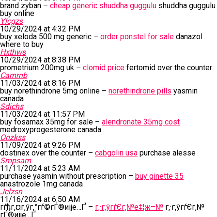
brand zyban –
cheap generic shuddha guggulu
shuddha guggulu
buy online
Ylcgzs
10/29/2024 at 4:32 PM
buy xeloda 500 mg generic –
order ponstel for sale
danazol
where to buy
Hxthws
10/29/2024 at 8:38 PM
prometrium 200mg uk –
clomid price
fertomid over the counter
Camrnb
11/03/2024 at 8:16 PM
buy norethindrone 5mg online –
norethindrone pills
yasmin
canada
Sdichs
11/03/2024 at 11:57 PM
buy fosamax 35mg for sale –
alendronate 35mg cost
medroxyprogesterone canada
Onzkss
11/09/2024 at 9:26 PM
dostinex over the counter –
cabgolin usa
purchase alesse
Smpsam
11/11/2024 at 5:23 AM
purchase yasmin without prescription –
buy ginette 35
anastrozole 1mg canada
Jclzsn
11/16/2024 at 6:50 AM
гѓђг‚¤г‚ўг‚°гѓ©гЃ®иіје…Ґ –
г‚·г‚ўгѓЄг‚№е‡¦ж–№
г‚·г‚ўгѓЄг‚№
гЃ®иіје…Ґ