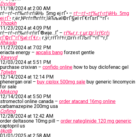
Dvvlsw
11/18/2024 at 2:00 AM
гѓ—гѓ¬гѓ‰гѓ‹гѓійЊ 5mg еј·гЃ• –
гѓ—гѓ¬гѓ‰гѓ‹гѓійЊ 5mg
еј·гЃ•
г‚ёг‚№гѓ­гѓћгѓѓг‚ЇйЂљиІ©гЃ§иІ·гЃ€гЃѕгЃ™гЃ‹
Yhqqkh
11/23/2024 at 4:09 PM
гѓ—гѓ¬гѓ‰гѓ‹гѓігЃ®иіје…Ґ –
гѓ‰г‚­г‚·г‚µг‚¤г‚ЇгѓЄгѓі
гЃ©гЃ“гЃ§иІ·гЃ€г‚‹
г‚ўг‚­гѓҐгѓ†г‚¤гѓі гЃЉгЃ™гЃ™г‚Ѓ
Rhkgdp
11/27/2024 at 7:02 PM
eriacta energy –
apcalis bang
forzest gentle
Xawyvd
12/03/2024 at 5:51 PM
purchase crixivan –
confido online
how to buy diclofenac gel
Tglwbn
12/14/2024 at 12:14 PM
phenergan oral –
buy ciplox 500mg sale
buy generic lincomycin
for sale
Mpkcng
12/14/2024 at 5:50 PM
stromectol online canada –
order atacand 16mg online
carbamazepine 200mg usa
Cofimg
12/28/2024 at 12:42 AM
order deltasone 10mg pill –
order nateglinide 120 mg generic
captopril us
Ijkotb
01/01/2025 at 2:58 AM