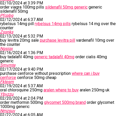
02/10/2024 at 3:39 PM
order viagra 100mg pills
sildenafil 50mg generic
generic
sildenafil 50mg
Pfcpbg
02/12/2024 at 6:37 AM
rybelsus 14mg pill
rybelsus 14mg pills
rybelsus 14 mg over the
counter
Zssnks
02/13/2024 at 5:32 PM
buy levitra 20mg sale
purchase levitra pill
vardenafil 10mg over
the counter
Ngsiqx
02/16/2024 at 1:36 PM
buy tadalafil 40mg
generic tadalafil 40mg
order cialis 40mg
generic
Smvmte
02/17/2024 at 9:40 PM
purchase cenforce without prescription
where can i buy
cenforce
cenforce 50mg cheap
Fktpsm
02/19/2024 at 5:37 AM
oral chloroquine 250mg
aralen where to buy
aralen 250mg uk
Ybvzzu
02/20/2024 at 2:04 PM
order metformin 500mg
glycomet 500mg brand
order glycomet
1000mg generic
Nmzsuv
02/22/2024 at 6:05 AM