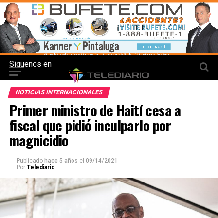
Siguenos en
NOTICIAS INTERNACIONALES
Primer ministro de Haití cesa a
fiscal que pidió inculparlo por
magnicidio
Publicado
hace 5 años
el
09/14/2021
Por
Telediario