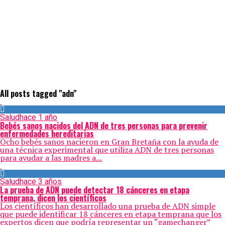
All posts tagged "adn"
Salud
hace 1 año
Bebés sanos nacidos del ADN de tres personas para prevenir
enfermedades hereditarias
Ocho bebés sanos nacieron en Gran Bretaña con la ayuda de
una técnica experimental que utiliza ADN de tres personas
para ayudar a las madres a...
Salud
hace 3 años
La prueba de ADN puede detectar 18 cánceres en etapa
temprana, dicen los científicos
Los científicos han desarrollado una prueba de ADN simple
que puede identificar 18 cánceres en etapa temprana que los
expertos dicen que podría representar un “gamechanger”