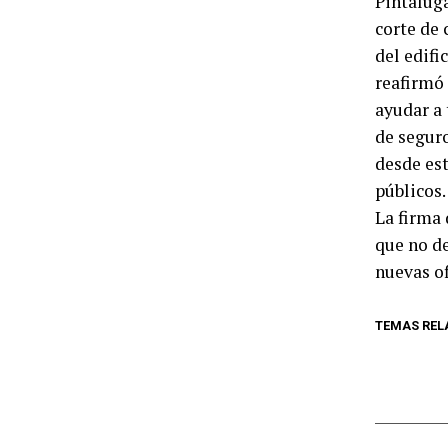
Pintaluga
corte de 
del edifi
reafirmó
ayudar a 
de seguro
desde est
públicos.
La firma 
que no de
nuevas of
TEMAS REL