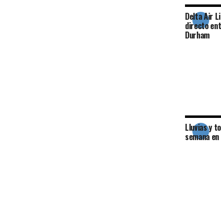
Delta Air L
directo ent
Durham
Lluvias y 
semana en e