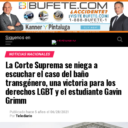
Siguenos en
NOTICIAS NACIONALES
La Corte Suprema se niega a
escuchar el caso del baño
transgénero, una victoria para los
derechos LGBT y el estudiante Gavin
Grimm
Publicado
hace 5 años
el
06/28/2021
Por
Telediario