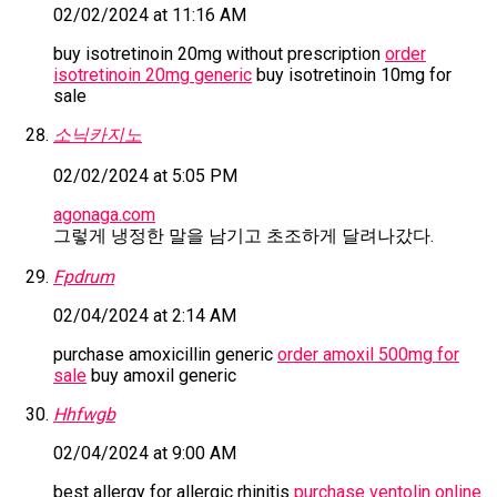
02/02/2024 at 11:16 AM
buy isotretinoin 20mg without prescription
order
isotretinoin 20mg generic
buy isotretinoin 10mg for
sale
소닉카지노
02/02/2024 at 5:05 PM
agonaga.com
그렇게 냉정한 말을 남기고 초조하게 달려나갔다.
Fpdrum
02/04/2024 at 2:14 AM
purchase amoxicillin generic
order amoxil 500mg for
sale
buy amoxil generic
Hhfwgb
02/04/2024 at 9:00 AM
best allergy for allergic rhinitis
purchase ventolin online