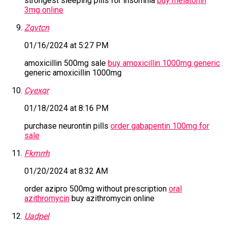
strongest sleeping pills for insomnia
buy melatonin
3mg online
Zqvtcn
01/16/2024 at 5:27 PM
amoxicillin 500mg sale
buy amoxicillin 1000mg generic
generic amoxicillin 1000mg
Cyexqr
01/18/2024 at 8:16 PM
purchase neurontin pills
order gabapentin 100mg for
sale
Fkmrrh
01/20/2024 at 8:32 AM
order azipro 500mg without prescription
oral
azithromycin
buy azithromycin online
Uadpel