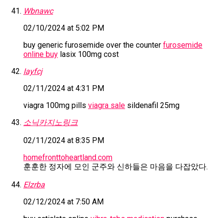
Wbnawc
02/10/2024 at 5:02 PM
buy generic furosemide over the counter
furosemide
online buy
lasix 100mg cost
Iayfcj
02/11/2024 at 4:31 PM
viagra 100mg pills
viagra sale
sildenafil 25mg
소닉카지노링크
02/11/2024 at 8:35 PM
homefronttoheartland.com
훈훈한 정자에 모인 군주와 신하들은 마음을 다잡았다.
Elzrba
02/12/2024 at 7:50 AM