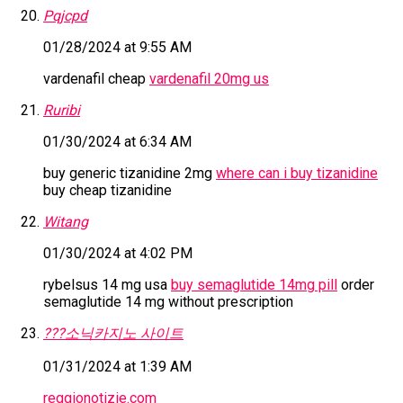
Pqjcpd
01/28/2024 at 9:55 AM
vardenafil cheap
vardenafil 20mg us
Ruribi
01/30/2024 at 6:34 AM
buy generic tizanidine 2mg
where can i buy tizanidine
buy cheap tizanidine
Witang
01/30/2024 at 4:02 PM
rybelsus 14 mg usa
buy semaglutide 14mg pill
order
semaglutide 14 mg without prescription
???소닉카지노 사이트
01/31/2024 at 1:39 AM
reggionotizie.com