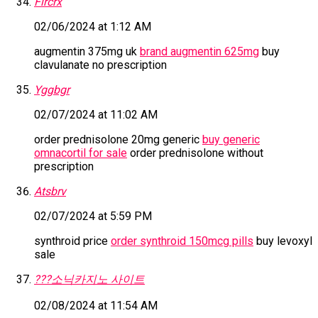
Flrcrx
02/06/2024 at 1:12 AM
augmentin 375mg uk
brand augmentin 625mg
buy
clavulanate no prescription
Yggbgr
02/07/2024 at 11:02 AM
order prednisolone 20mg generic
buy generic
omnacortil for sale
order prednisolone without
prescription
Atsbrv
02/07/2024 at 5:59 PM
synthroid price
order synthroid 150mcg pills
buy levoxyl
sale
???소닉카지노 사이트
02/08/2024 at 11:54 AM