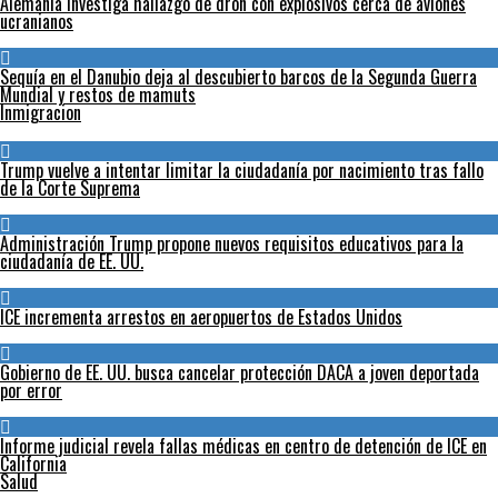
Alemania investiga hallazgo de dron con explosivos cerca de aviones
ucranianos
Sequía en el Danubio deja al descubierto barcos de la Segunda Guerra
Mundial y restos de mamuts
Inmigracion
Trump vuelve a intentar limitar la ciudadanía por nacimiento tras fallo
de la Corte Suprema
Administración Trump propone nuevos requisitos educativos para la
ciudadanía de EE. UU.
ICE incrementa arrestos en aeropuertos de Estados Unidos
Gobierno de EE. UU. busca cancelar protección DACA a joven deportada
por error
Informe judicial revela fallas médicas en centro de detención de ICE en
California
Salud