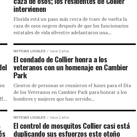
caza de osos; los residentes de Collier
intervienen
Florida está un paso más cerca de traer de vuelta la
caza de osos negros después de que los funcionarios
estatales de vida silvestre adelantaron una...
NOTICIAS LOCALES
hace 2 años
El condado de Collier honra a los
del
veteranos con un homenaje en Cambier
Park
los
Cientos de personas se reunieron el lunes para el Día
de los Veteranos en Cambier Park para honrar a los
f...
hombres y mujeres que han servido...
NOTICIAS LOCALES
hace 2 años
s
El control de mosquitos Collier casi está
és
duplicando sus esfuerzos este otoño