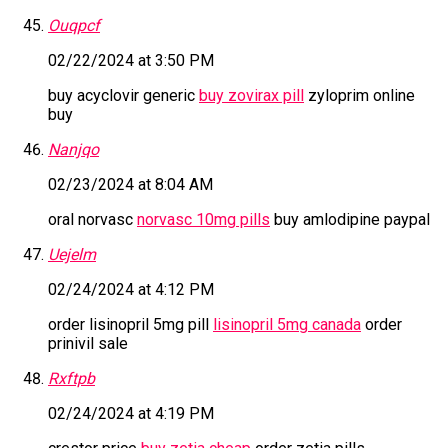
Ouqpcf
02/22/2024 at 3:50 PM
buy acyclovir generic
buy zovirax pill
zyloprim online
buy
Nanjqo
02/23/2024 at 8:04 AM
oral norvasc
norvasc 10mg pills
buy amlodipine paypal
Uejelm
02/24/2024 at 4:12 PM
order lisinopril 5mg pill
lisinopril 5mg canada
order
prinivil sale
Rxftpb
02/24/2024 at 4:19 PM