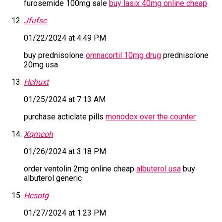
furosemide 100mg sale
buy lasix 40mg online cheap
Jfufsc
01/22/2024 at 4:49 PM
buy prednisolone
omnacortil 10mg drug
prednisolone
20mg usa
Hchuxt
01/25/2024 at 7:13 AM
purchase acticlate pills
monodox over the counter
Xqmcoh
01/26/2024 at 3:18 PM
order ventolin 2mg online cheap
albuterol usa
buy
albuterol generic
Hcsotg
01/27/2024 at 1:23 PM