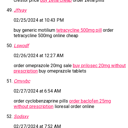
crestor price
buy zetia cheap
order zetia pills
Jftyay
02/25/2024 at 10:43 PM
buy generic motilium
tetracycline 500mg pill
order
tetracycline 500mg online cheap
Lswodf
02/26/2024 at 12:27 AM
order omeprazole 20mg sale
buy prilosec 20mg without
prescription
buy omeprazole tablets
Cmvvbc
02/27/2024 at 6:54 AM
order cyclobenzaprine pills
order baclofen 25mg
without prescription
lioresal order online
Sodsxv
02/27/2024 at 7:52 AM