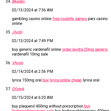
Bkeqbv
02/13/2024 at 7:36 AM
gambling casino online
free roulette games
parx casino
online
Jlycln
02/13/2024 at 7:49 PM
buy generic vardenafil online
order levitra 20mg generic
vardenafil 10mg sale
Vtynip
02/14/2024 at 2:56 PM
lyrica 150mg oral
buy lyrica online cheap
lyrica oral
Dfzeyk
02/15/2024 at 6:20 AM
buy plaquenil 400mg without prescription
buy
hydroxychloroquine sale
buy hydroxychloroquine 400mg