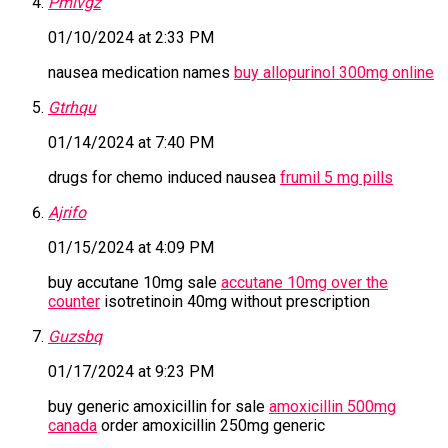
Pmivgz
01/10/2024 at 2:33 PM
nausea medication names
buy allopurinol 300mg online
Gtrhqu
01/14/2024 at 7:40 PM
drugs for chemo induced nausea
frumil 5 mg pills
Ajrifo
01/15/2024 at 4:09 PM
buy accutane 10mg sale
accutane 10mg over the
counter
isotretinoin 40mg without prescription
Guzsbq
01/17/2024 at 9:23 PM
buy generic amoxicillin for sale
amoxicillin 500mg
canada
order amoxicillin 250mg generic