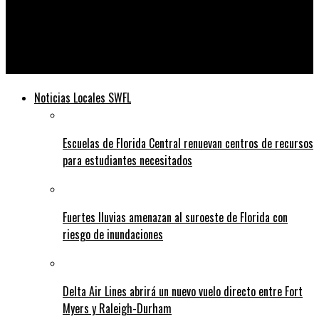
Telediario
Taiwán reporta la mayor incursión de la fuerza aérea china
hasta el momento
Noticias Locales SWFL
Escuelas de Florida Central renuevan centros de recursos
para estudiantes necesitados
Fuertes lluvias amenazan al suroeste de Florida con
riesgo de inundaciones
Delta Air Lines abrirá un nuevo vuelo directo entre Fort
Myers y Raleigh-Durham