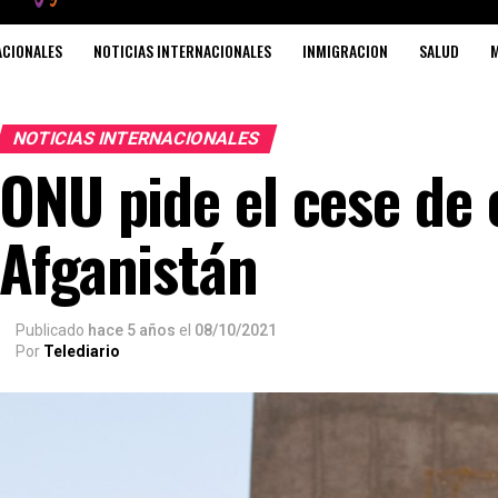
ACIONALES
NOTICIAS INTERNACIONALES
INMIGRACION
SALUD
M
NOTICIAS INTERNACIONALES
ONU pide el cese de
Afganistán
Publicado
hace 5 años
el
08/10/2021
Por
Telediario