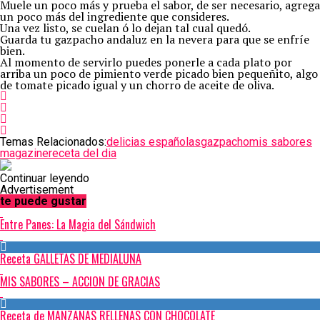
Muele un poco más y prueba el sabor, de ser necesario, agrega
un poco más del ingrediente que consideres.
Una vez listo, se cuelan ó lo dejan tal cual quedó.
Guarda tu gazpacho andaluz en la nevera para que se enfríe
bien.
Al momento de servirlo puedes ponerle a cada plato por
arriba un poco de pimiento verde picado bien pequeñito, algo
de tomate picado igual y un chorro de aceite de oliva.
Temas Relacionados:
delicias españolas
gazpacho
mis sabores
magazine
receta del dia
Continuar leyendo
Advertisement
te puede gustar
Entre Panes: La Magia del Sándwich
Receta GALLETAS DE MEDIALUNA
MIS SABORES – ACCION DE GRACIAS
Receta de MANZANAS RELLENAS CON CHOCOLATE