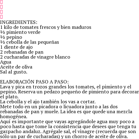
INGREDIENTES:
1 kilo de tomates frescos y bien maduros
½ pimiento verde
½ pepino
½ cebolla de las pequeñas
1 diente de ajo
2 rebanadas de pan
2 cucharadas de vinagre blanco
Agua
Aceite de oliva
Sal al gusto.
ELABORACIÓN PASO A PASO:
Lava y pica en trozos grandes los tomates, el pimiento y el
pepino. Reserva un pedazo pequeño de pimiento para decorar
el plato.
La cebolla y el ajo también los vas a cortar.
Mete todo en un picadora o licuadora junto a las dos
rebanadas de pan y muele. La idea es que quede una mezcla
homogénea.
Aquí es importante que vayas agregándole agua muy poco a
poco hasta que tome la consistencia que desees que tenga tu
gazpacho andaluz. Agrégale sal, el vinagre (recuerda que son
sólo un par de cucharadas) y un chorro de aceite de oliva.