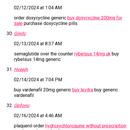
02/12/2024 at 1:04 AM
order doxycycline generic
buy doxycycline 200mg for
sale
purchase doxycycline pills
Ginrlc
02/13/2024 at 8:37 AM
semaglutide over the counter
rybelsus 14mg uk
buy
rybelsus 14mg generic
Hvesjh
02/14/2024 at 7:04 PM
buy vardenafil 20mg generic
buy levitra
buy generic
vardenafil
Qpfono
02/16/2024 at 4:46 AM
plaquenil order
hydroxychloroquine without prescription