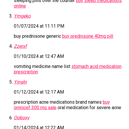
sleeping pills over the counter
buy sleep medications
online
Ymgeko
01/07/2024 at 11:11 PM
buy prednisone generic
buy prednisone 40mg pill
Zzerxf
01/10/2024 at 12:47 AM
vomiting medicine name list
stomach acid medication
prescription
Yingln
01/12/2024 at 12:17 AM
prescription acne medications brand names
buy
omnicef 300 mg sale
oral medication for severe acne
Ooboxy
01/14/2024 at 12:22 AM