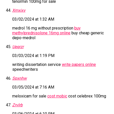
tenormin 100mg for sale
Xmxixv
03/02/2024 at 1:32 AM
medrol 16 mg without prescription
buy
methylprednisolone 16mg online
buy cheap generic
depo-medrol
Ueqrzr
03/03/2024 at 1:19 PM
writing dissertation service
write papers online
speechwriters
Spxnhw
03/05/2024 at 7:16 AM
meloxicam for sale
cost mobic
cost celebrex 100mg
Zrvlrb
03/06/2024 at 6:10 PM