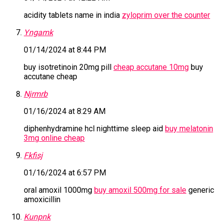
acidity tablets name in india
zyloprim over the counter
Yngamk
01/14/2024 at 8:44 PM
buy isotretinoin 20mg pill
cheap accutane 10mg
buy
accutane cheap
Njrmrb
01/16/2024 at 8:29 AM
diphenhydramine hcl nighttime sleep aid
buy melatonin
3mg online cheap
Fkfisj
01/16/2024 at 6:57 PM
oral amoxil 1000mg
buy amoxil 500mg for sale
generic
amoxicillin
Kunpnk