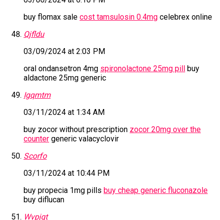
buy flomax sale
cost tamsulosin 0.4mg
celebrex online
Qjfldu
03/09/2024 at 2:03 PM
oral ondansetron 4mg
spironolactone 25mg pill
buy
aldactone 25mg generic
Igqmtm
03/11/2024 at 1:34 AM
buy zocor without prescription
zocor 20mg over the
counter
generic valacyclovir
Scorfo
03/11/2024 at 10:44 PM
buy propecia 1mg pills
buy cheap generic fluconazole
buy diflucan
Wvpjgt