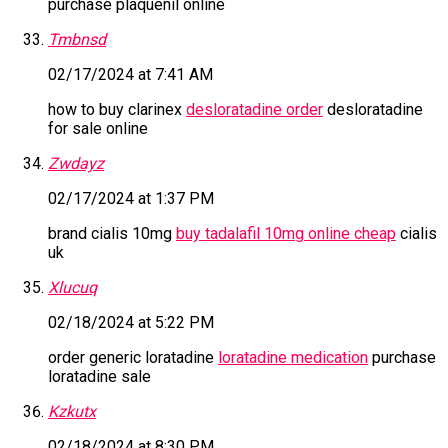
purchase plaquenil online
Tmbnsd
02/17/2024 at 7:41 AM
how to buy clarinex
desloratadine order
desloratadine
for sale online
Zwdayz
02/17/2024 at 1:37 PM
brand cialis 10mg
buy tadalafil 10mg online cheap
cialis
uk
Xlucuq
02/18/2024 at 5:22 PM
order generic loratadine
loratadine medication
purchase
loratadine sale
Kzkutx
02/18/2024 at 8:30 PM