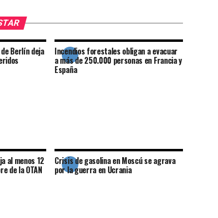
USTAR
 de Berlín deja
Incendios forestales obligan a evacuar
eridos
a más de 250.000 personas en Francia y
España
ja al menos 12
Crisis de gasolina en Moscú se agrava
re de la OTAN
por la guerra en Ucrania