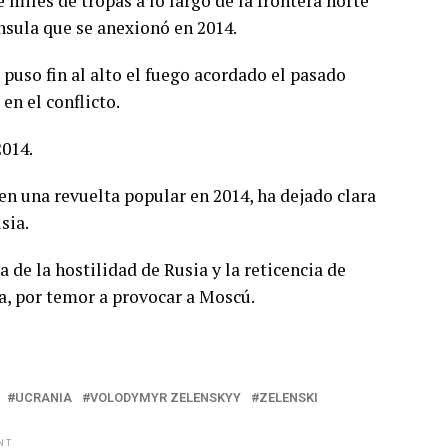
miles de tropas a lo largo de la frontera norte
nsula que se anexionó en 2014.
puso fin al alto el fuego acordado el pasado
en el conflicto.
2014.
n una revuelta popular en 2014, ha dejado clara
sia.
 de la hostilidad de Rusia y la reticencia de
a, por temor a provocar a Moscú.
UCRANIA
VOLODYMYR ZELENSKYY
ZELENSKI
NT