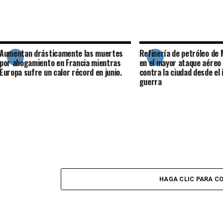
Aumentan drásticamente las muertes
Refinería de petróleo de
por ahogamiento en Francia mientras
en el mayor ataque aéreo
Europa sufre un calor récord en junio.
contra la ciudad desde el i
guerra
HAGA CLIC PARA C