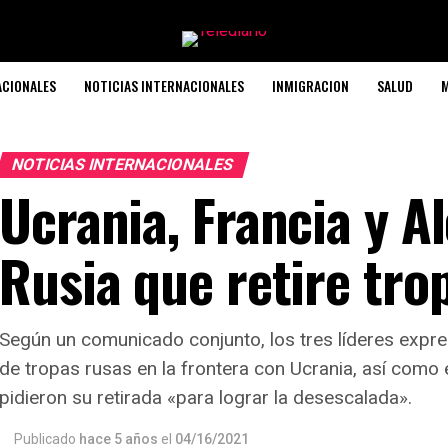
ACIONALES
NOTICIAS INTERNACIONALES
INMIGRACION
SALUD
M
NOTICIAS INTERNACIONALES
Ucrania, Francia y A
Rusia que retire tro
Según un comunicado conjunto, los tres líderes expr
de tropas rusas en la frontera con Ucrania, así como
pidieron su retirada «para lograr la desescalada».
Publicado
hace 5 años
el
04/16/2021