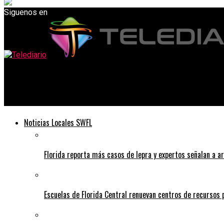
Siguenos en
Telediario
OMS: El mundo puede controlar la pandemia en unos meses
Noticias Locales SWFL
Florida reporta más casos de lepra y expertos señalan a a
Escuelas de Florida Central renuevan centros de recursos