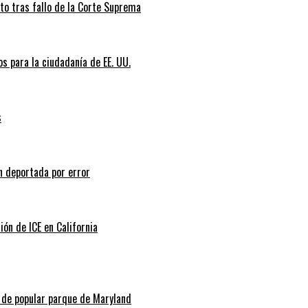
nto tras fallo de la Corte Suprema
s para la ciudadanía de EE. UU.
s
n deportada por error
ión de ICE en California
l de popular parque de Maryland