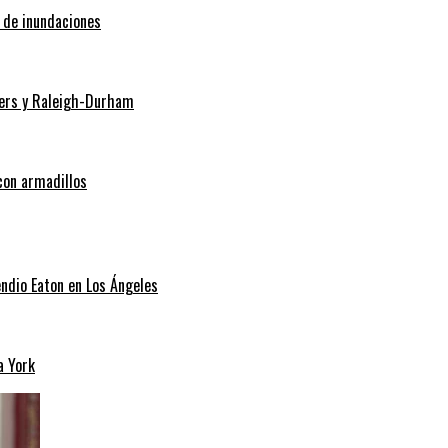
o de inundaciones
Myers y Raleigh-Durham
con armadillos
endio Eaton en Los Ángeles
a York