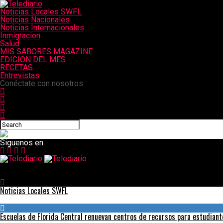
Noticias Locales SWFL
Noticias Nacionales
Noticias Internacionales
Inmigracion
Salud
MIS SABORES MAGAZINE
EDICION DEL MES
RECETAS
Entrevistas
Conéctate con nosotros
Siguenos en
Telediario
Partido de Merkel promete impulsar la confianza de los votantes
Noticias Locales SWFL
Escuelas de Florida Central renuevan centros de recursos para estudian