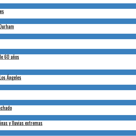
nes
h-Durham
de 60 años
 Los Ángeles
Machado
inas y lluvias extremas