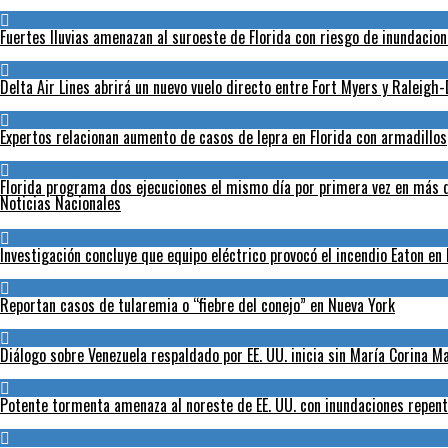
Fuertes lluvias amenazan al suroeste de Florida con riesgo de inundacio
Delta Air Lines abrirá un nuevo vuelo directo entre Fort Myers y Raleig
Expertos relacionan aumento de casos de lepra en Florida con armadillos
Florida programa dos ejecuciones el mismo día por primera vez en más 
Noticias Nacionales
Investigación concluye que equipo eléctrico provocó el incendio Eaton en
Reportan casos de tularemia o “fiebre del conejo” en Nueva York
Diálogo sobre Venezuela respaldado por EE. UU. inicia sin María Corina 
Potente tormenta amenaza al noreste de EE. UU. con inundaciones repent