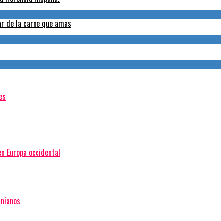
tar de la carne que amas
es
en Europa occidental
anianos