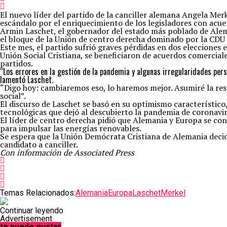
El nuevo líder del partido de la canciller alemana Angela Mer
escándalo por el enriquecimiento de los legisladores con acue
Armin Laschet, el gobernador del estado más poblado de Alema
el bloque de la Unión de centro derecha dominado por la CDU a
Este mes, el partido sufrió graves pérdidas en dos elecciones e
Unión Social Cristiana, se beneficiaron de acuerdos comercia
partidos.
“Los errores en la gestión de la pandemia y algunas irregularidades perso
lamentó Laschet.
“Digo hoy: cambiaremos eso, lo haremos mejor. Asumiré la res
social”.
El discurso de Laschet se basó en su optimismo característico
tecnológicas que dejó al descubierto la pandemia de coronavir
El líder de centro derecha pidió que Alemania y Europa se co
para impulsar las energías renovables.
Se espera que la Unión Demócrata Cristiana de Alemania decida
candidato a canciller.
Con información de Associated Press
Temas Relacionados:
Alemania
Europa
Laschet
Merkel
Continuar leyendo
Advertisement
te puede gustar