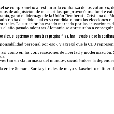
kel se comprometió a restaurar la confianza de los votantes, 
rdos de adquisición de mascarillas que provocó una fuerte caí
nia, ganó el liderazgo de la Unión Demócrata Cristiana de Me
ún no ha decidido cuál es su candidato para las elecciones na
statales. La situación ha estado marcada por las acusaciones de
les el año pasado mientras Alemania se apresuraba a conseguir
nales, el egoísmo en nuestras propias filas, han llevado a que la confianz
ponsabilidad personal por eso», y agregó que la CDU represen
, así como en las conversaciones de libertad y modernización. 
us.
nviertan en «la farmacia del mundo», sacudiéndose la dependen
 entre Semana Santa y finales de mayo si Laschet o el líder d