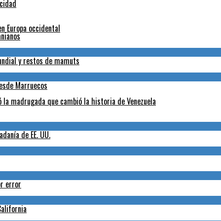
icidad
en Europa occidental
anianos
Mundial y restos de mamuts
desde Marruecos
ó la madrugada que cambió la historia de Venezuela
adanía de EE. UU.
r error
alifornia