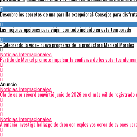
Descubre los secretos de una parrilla excepcional: Consejos para disfru
Las mejores opciones para viajar con todo incluido en esta temporada
«Celebrando la vida» nuevo programa de la productora Marisol Morales
Noticias Internacionales
Partido de Merkel promete impulsar la confianza de los votantes aleman
Anuncio
Noticias Internacionales
Ola de calor récord convirtió junio de 2026 en el más cálido registrado 
Noticias Internacionales
Alemania investiga hallazgo de dron con explosivos cerca de aviones ucr