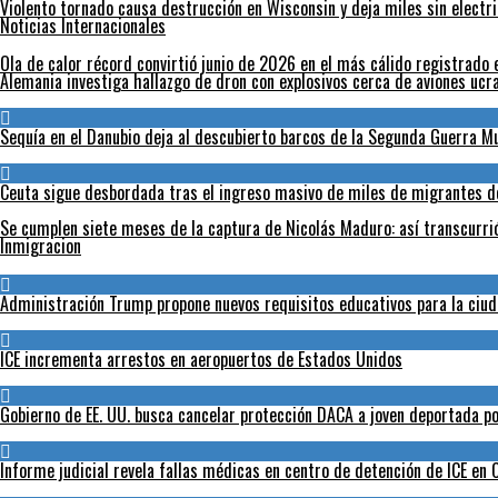
Violento tornado causa destrucción en Wisconsin y deja miles sin electr
Noticias Internacionales
Ola de calor récord convirtió junio de 2026 en el más cálido registrado 
Alemania investiga hallazgo de dron con explosivos cerca de aviones ucr
Sequía en el Danubio deja al descubierto barcos de la Segunda Guerra 
Ceuta sigue desbordada tras el ingreso masivo de miles de migrantes 
Se cumplen siete meses de la captura de Nicolás Maduro: así transcurri
Inmigracion
Administración Trump propone nuevos requisitos educativos para la ciud
ICE incrementa arrestos en aeropuertos de Estados Unidos
Gobierno de EE. UU. busca cancelar protección DACA a joven deportada po
Informe judicial revela fallas médicas en centro de detención de ICE en C