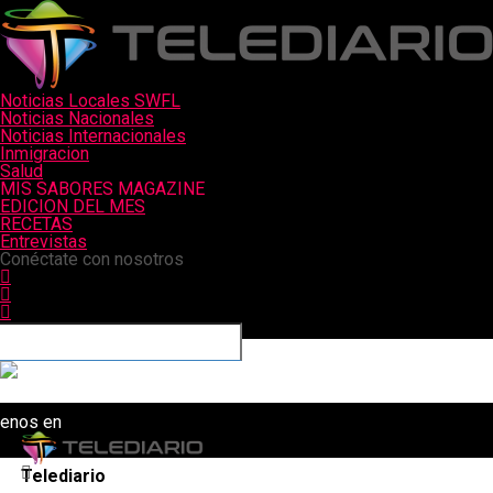
Noticias Locales SWFL
Noticias Nacionales
Noticias Internacionales
Inmigracion
Salud
MIS SABORES MAGAZINE
EDICION DEL MES
RECETAS
Entrevistas
Conéctate con nosotros
uenos en
Telediario