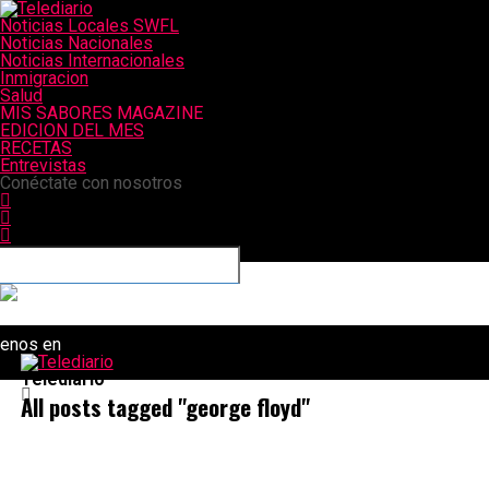
Noticias Locales SWFL
Noticias Nacionales
Noticias Internacionales
Inmigracion
Salud
MIS SABORES MAGAZINE
EDICION DEL MES
RECETAS
Entrevistas
Conéctate con nosotros
uenos en
Telediario
All posts tagged "george floyd"