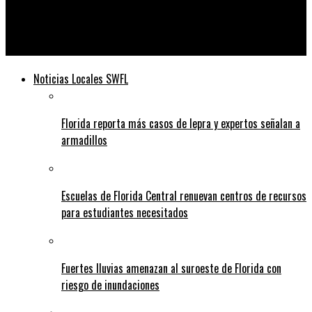
Telediario
Helicóptero Black Hawk japonés desaparecido con 10 a bordo
Noticias Locales SWFL
Florida reporta más casos de lepra y expertos señalan a
armadillos
Escuelas de Florida Central renuevan centros de recursos
para estudiantes necesitados
Fuertes lluvias amenazan al suroeste de Florida con
riesgo de inundaciones