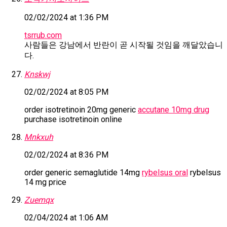
02/02/2024 at 1:36 PM
tsrrub.com
사람들은 강남에서 반란이 곧 시작될 것임을 깨달았습니
다.
Knskwj
02/02/2024 at 8:05 PM
order isotretinoin 20mg generic
accutane 10mg drug
purchase isotretinoin online
Mnkxuh
02/02/2024 at 8:36 PM
order generic semaglutide 14mg
rybelsus oral
rybelsus
14 mg price
Zuemqx
02/04/2024 at 1:06 AM