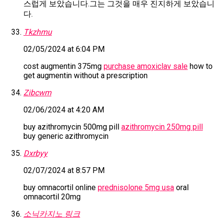
스럽게 보았습니다.그는 그것을 매우 진지하게 보았습니
다.
Tkzhmu
02/05/2024 at 6:04 PM
cost augmentin 375mg
purchase amoxiclav sale
how to
get augmentin without a prescription
Zibcwm
02/06/2024 at 4:20 AM
buy azithromycin 500mg pill
azithromycin 250mg pill
buy generic azithromycin
Dxrbyy
02/07/2024 at 8:57 PM
buy omnacortil online
prednisolone 5mg usa
oral
omnacortil 20mg
소닉카지노 링크