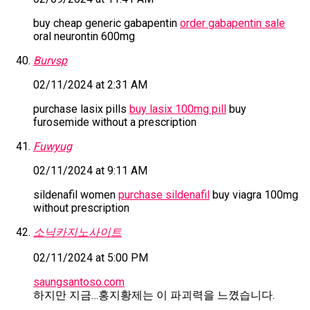
buy cheap generic gabapentin
order gabapentin sale
oral neurontin 600mg
Burvsp
02/11/2024 at 2:31 AM
purchase lasix pills
buy lasix 100mg pill
buy
furosemide without a prescription
Fuwyug
02/11/2024 at 9:11 AM
sildenafil women
purchase sildenafil
buy viagra 100mg
without prescription
소닉카지노사이트
02/11/2024 at 5:00 PM
saungsantoso.com
하지만 지금…홍지황제는 이 파괴력을 느꼈습니다.