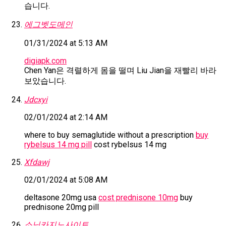
습니다.
에그벳도메인
01/31/2024 at 5:13 AM
digiapk.com
Chen Yan은 격렬하게 몸을 떨며 Liu Jian을 재빨리 바라
보았습니다.
Jdcxyi
02/01/2024 at 2:14 AM
where to buy semaglutide without a prescription
buy
rybelsus 14 mg pill
cost rybelsus 14 mg
Xfdawj
02/01/2024 at 5:08 AM
deltasone 20mg usa
cost prednisone 10mg
buy
prednisone 20mg pill
소닉카지노사이트