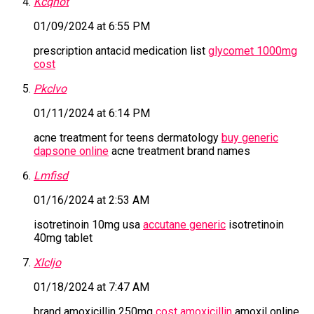
Kcqnot
01/09/2024 at 6:55 PM
prescription antacid medication list
glycomet 1000mg
cost
Pkclvo
01/11/2024 at 6:14 PM
acne treatment for teens dermatology
buy generic
dapsone online
acne treatment brand names
Lmfisd
01/16/2024 at 2:53 AM
isotretinoin 10mg usa
accutane generic
isotretinoin
40mg tablet
Xlcljo
01/18/2024 at 7:47 AM
brand amoxicillin 250mg
cost amoxicillin
amoxil online