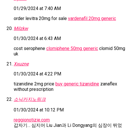
01/29/2024 at 7:40 AM
order levitra 20mg for sale
vardenafil 20mg generic
Milzkw
01/30/2024 at 6:43 AM
cost serophene
clomiphene 50mg generic
clomid 50mg
uk
Xxuzne
01/30/2024 at 4:22 PM
tizanidine 2mg price
buy generic tizanidine
zanaflex
without prescription
소닉카지노링크
01/30/2024 at 10:12 PM
reggionotizie.com
갑자기… 심지어 Liu Jian과 Li Dongyang의 심장이 뛰었