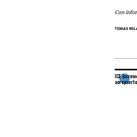
Con info
TEMAS REL
ICE increm
aeropuerto