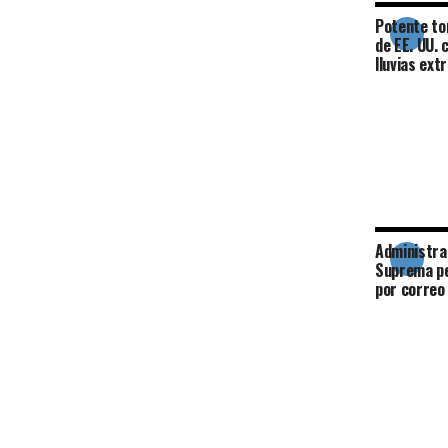
Potente to
de EE. UU. 
lluvias ex
Administra
Suprema pe
por correo