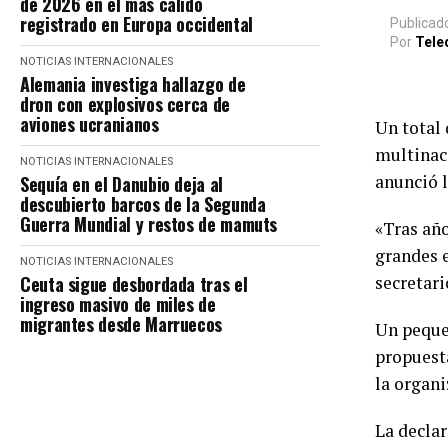
de 2026 en el más cálido
registrado en Europa occidental
Publicad
Por
Tele
NOTICIAS INTERNACIONALES
Alemania investiga hallazgo de
dron con explosivos cerca de
aviones ucranianos
Un total 
multinac
NOTICIAS INTERNACIONALES
anunció 
Sequía en el Danubio deja al
descubierto barcos de la Segunda
Guerra Mundial y restos de mamuts
«Tras año
grandes 
NOTICIAS INTERNACIONALES
Ceuta sigue desbordada tras el
secretar
ingreso masivo de miles de
migrantes desde Marruecos
Un pequeñ
propuesta
la organi
La declar