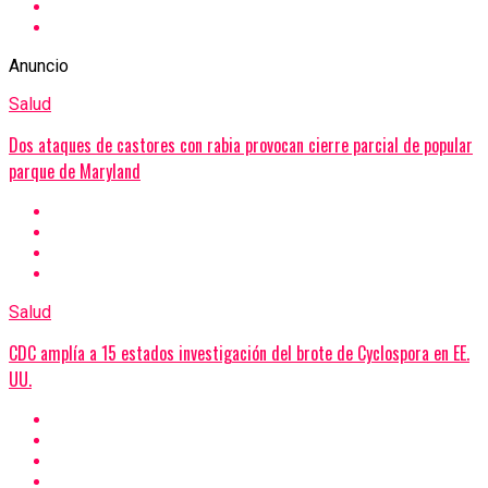
Anuncio
Salud
Dos ataques de castores con rabia provocan cierre parcial de popular
parque de Maryland
Salud
CDC amplía a 15 estados investigación del brote de Cyclospora en EE.
UU.