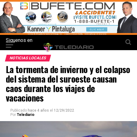
Siguenos en
NOTICIAS LOCALES
La tormenta de invierno y el colapso
del sistema del suroeste causan
caos durante los viajes de
vacaciones
Publicado
hace 4 años
el
12/29/2022
Por
Telediario