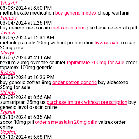
Whuvhf
03/03/2024 at 8:50 PM
methotrexate medication
buy generic medex
cheap warfarin
Fahapy
03/04/2024 at 2:26 PM
buy generic meloxicam
meloxicam drug
purchase celecoxib pill
Zxnaza
03/05/2024 at 12:31 AM
metoclopramide 10mg without prescription
hyzaar sale
cozaar
25mg price
Mjlvyk
03/06/2024 at 4:11 AM
nexium 20mg over the counter
topiramate 200mg for sale
order
topamax 100mg generic
Rvasai
03/08/2024 at 10:26 PM
buy generic zofran 8mg
ondansetron generic
buy aldactone
25mg for sale
Uthipw
03/09/2024 at 8:56 AM
sumatriptan 25mg us
purchase imitrex without prescription
buy
generic levofloxacin online
Eqjzue
03/10/2024 at 6:35 AM
zocor 10mg pill
order simvastatin 20mg pills
valtrex order
online
Uopfmj
03/10/2024 at 6:58 PM