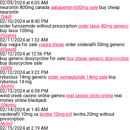
02/09/2024 at 6:05 AM
neurontin 800mg canada
gabapentin 600mg sale
buy cheap
neurontin
Tpkllt
02/10/2024 at 8:40 PM
order furosemide without prescription
order lasix 40mg generic
buy lasix 100mg
Pzcemx
02/11/2024 at 1:32 AM
buy viagra for sale
viagra cheap
order sildenafil 50mg generic
Kfawdd
02/12/2024 at 12:56 PM
buy generic doxycycline for sale
buy cheap generic doxycycline
buy doxycycline sale
Vplttk
02/12/2024 at 3:22 PM
rybelsus 14mg generic
order semaglutide 14mg sale
buy
rybelsus 14 mg
Ahrhfn
02/13/2024 at 6:59 PM
wind creek casino online games
real casino slots online
real
money online blackjack
Shkmru
02/14/2024 at 1:45 AM
vardenafil 10mg ca
levitra 10mg pill
levitra 20mg without
prescription
Nylrsf
02/15/2024 at 2:19 AM