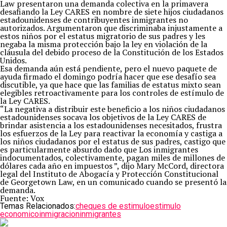
Law presentaron una demanda colectiva en la primavera
desafiando la Ley CARES en nombre de siete hijos ciudadanos
estadounidenses de contribuyentes inmigrantes no
autorizados. Argumentaron que discriminaba injustamente a
estos niños por el estatus migratorio de sus padres y les
negaba la misma protección bajo la ley en violación de la
cláusula del debido proceso de la Constitución de los Estados
Unidos.
Esa demanda aún está pendiente, pero el nuevo paquete de
ayuda firmado el domingo podría hacer que ese desafío sea
discutible, ya que hace que las familias de estatus mixto sean
elegibles retroactivamente para los controles de estímulo de
la Ley CARES.
“La negativa a distribuir este beneficio a los niños ciudadanos
estadounidenses socava los objetivos de la Ley CARES de
brindar asistencia a los estadounidenses necesitados, frustra
los esfuerzos de la Ley para reactivar la economía y castiga a
los niños ciudadanos por el estatus de sus padres, castigo que
es particularmente absurdo dado que Los inmigrantes
indocumentados, colectivamente, pagan miles de millones de
dólares cada año en impuestos ”, dijo Mary McCord, directora
legal del Instituto de Abogacía y Protección Constitucional
de Georgetown Law, en un comunicado cuando se presentó la
demanda.
Fuente: Vox
Temas Relacionados:
cheques de estimulo
estimulo
economico
inmigracion
inmigrantes