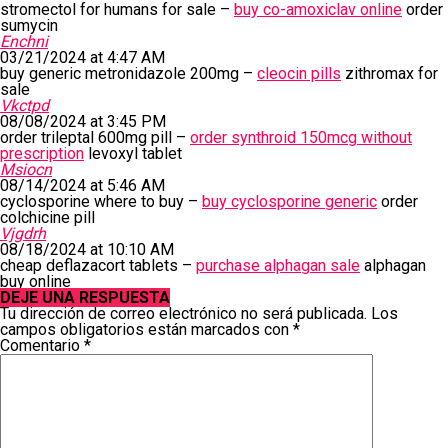
stromectol for humans for sale –
buy co-amoxiclav online
order
sumycin
Enchni
03/21/2024 at 4:47 AM
buy generic metronidazole 200mg –
cleocin pills
zithromax for
sale
Vkctpd
08/08/2024 at 3:45 PM
order trileptal 600mg pill –
order synthroid 150mcg without
prescription
levoxyl tablet
Msiocn
08/14/2024 at 5:46 AM
cyclosporine where to buy –
buy cyclosporine generic
order
colchicine pill
Vjgdrh
08/18/2024 at 10:10 AM
cheap deflazacort tablets –
purchase alphagan sale
alphagan
buy online
DEJE UNA RESPUESTA
Tu dirección de correo electrónico no será publicada.
Los
campos obligatorios están marcados con
*
Comentario
*