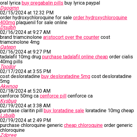
oral lyrica
buy pregabalin pills
buy lyrica paypal
Dgogmn
02/15/2024 at 12:32 PM
order hydroxychloroquine for sale
order hydroxychloroquine
400mg
plaquenil for sale online
Dtsdbh
02/16/2024 at 9:27 AM
brand triamcinolone
aristocort over the counter
cost
triamcinolone 4mg
Qatepn
02/16/2024 at 9:27 PM
tadalafil 10mg drug
purchase tadalafil online cheap
order cialis
40mg pills
Tpodor
02/17/2024 at 3:55 PM
cost desloratadine
buy desloratadine 5mg
cost desloratadine
5mg
Akwnoq
02/18/2024 at 5:20 AM
cenforce 50mg ca
cenforce pill
cenforce ca
Kvsbuq
02/19/2024 at 3:38 AM
purchase claritin pill
buy loratadine sale
loratadine 10mg cheap
Lzbqlb
02/19/2024 at 2:49 PM
purchase chloroquine generic
cheap chloroquine
order generic
chloroquine
Zdprwe