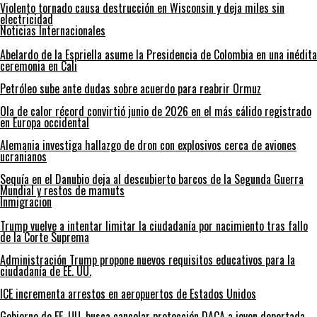
Violento tornado causa destrucción en Wisconsin y deja miles sin
electricidad
Noticias Internacionales
Abelardo de la Espriella asume la Presidencia de Colombia en una inédita
ceremonia en Cali
Petróleo sube ante dudas sobre acuerdo para reabrir Ormuz
Ola de calor récord convirtió junio de 2026 en el más cálido registrado
en Europa occidental
Alemania investiga hallazgo de dron con explosivos cerca de aviones
ucranianos
Sequía en el Danubio deja al descubierto barcos de la Segunda Guerra
Mundial y restos de mamuts
Inmigracion
Trump vuelve a intentar limitar la ciudadanía por nacimiento tras fallo
de la Corte Suprema
Administración Trump propone nuevos requisitos educativos para la
ciudadanía de EE. UU.
ICE incrementa arrestos en aeropuertos de Estados Unidos
Gobierno de EE. UU. busca cancelar protección DACA a joven deportada