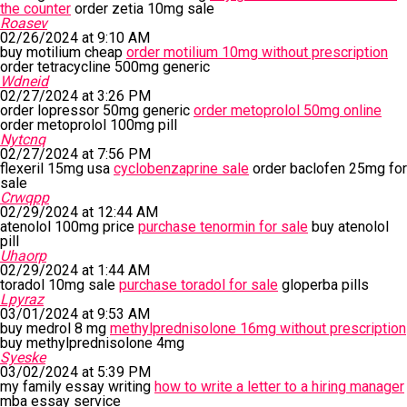
the counter
order zetia 10mg sale
Roasev
02/26/2024 at 9:10 AM
buy motilium cheap
order motilium 10mg without prescription
order tetracycline 500mg generic
Wdneid
02/27/2024 at 3:26 PM
order lopressor 50mg generic
order metoprolol 50mg online
order metoprolol 100mg pill
Nytcnq
02/27/2024 at 7:56 PM
flexeril 15mg usa
cyclobenzaprine sale
order baclofen 25mg for
sale
Crwqpp
02/29/2024 at 12:44 AM
atenolol 100mg price
purchase tenormin for sale
buy atenolol
pill
Uhaorp
02/29/2024 at 1:44 AM
toradol 10mg sale
purchase toradol for sale
gloperba pills
Lpyraz
03/01/2024 at 9:53 AM
buy medrol 8 mg
methylprednisolone 16mg without prescription
buy methylprednisolone 4mg
Syeske
03/02/2024 at 5:39 PM
my family essay writing
how to write a letter to a hiring manager
mba essay service