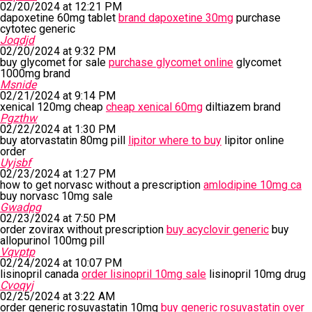
02/20/2024 at 12:21 PM
dapoxetine 60mg tablet
brand dapoxetine 30mg
purchase
cytotec generic
Joqdjd
02/20/2024 at 9:32 PM
buy glycomet for sale
purchase glycomet online
glycomet
1000mg brand
Msnide
02/21/2024 at 9:14 PM
xenical 120mg cheap
cheap xenical 60mg
diltiazem brand
Pgzthw
02/22/2024 at 1:30 PM
buy atorvastatin 80mg pill
lipitor where to buy
lipitor online
order
Uyjsbf
02/23/2024 at 1:27 PM
how to get norvasc without a prescription
amlodipine 10mg ca
buy norvasc 10mg sale
Gwadpg
02/23/2024 at 7:50 PM
order zovirax without prescription
buy acyclovir generic
buy
allopurinol 100mg pill
Vqvptp
02/24/2024 at 10:07 PM
lisinopril canada
order lisinopril 10mg sale
lisinopril 10mg drug
Cvoqyj
02/25/2024 at 3:22 AM
order generic rosuvastatin 10mg
buy generic rosuvastatin over