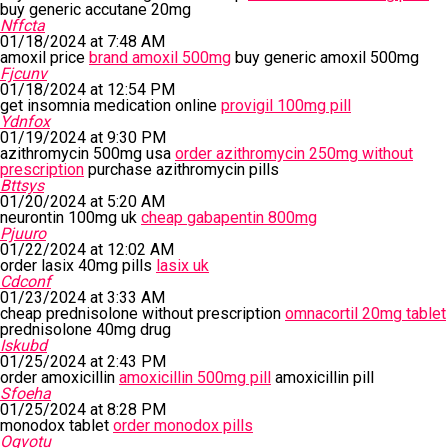
buy generic accutane 20mg
Nffcta
01/18/2024 at 7:48 AM
amoxil price
brand amoxil 500mg
buy generic amoxil 500mg
Fjcunv
01/18/2024 at 12:54 PM
get insomnia medication online
provigil 100mg pill
Ydnfox
01/19/2024 at 9:30 PM
azithromycin 500mg usa
order azithromycin 250mg without
prescription
purchase azithromycin pills
Bttsys
01/20/2024 at 5:20 AM
neurontin 100mg uk
cheap gabapentin 800mg
Pjuuro
01/22/2024 at 12:02 AM
order lasix 40mg pills
lasix uk
Cdconf
01/23/2024 at 3:33 AM
cheap prednisolone without prescription
omnacortil 20mg tablet
prednisolone 40mg drug
Iskubd
01/25/2024 at 2:43 PM
order amoxicillin
amoxicillin 500mg pill
amoxicillin pill
Sfoeha
01/25/2024 at 8:28 PM
monodox tablet
order monodox pills
Oqvotu