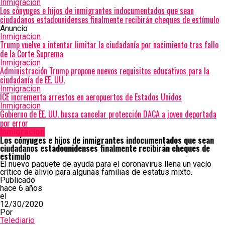
Inmigracion
Los cónyuges e hijos de inmigrantes indocumentados que sean
ciudadanos estadounidenses finalmente recibirán cheques de estímulo
Anuncio
Inmigracion
Trump vuelve a intentar limitar la ciudadanía por nacimiento tras fallo
de la Corte Suprema
Inmigracion
Administración Trump propone nuevos requisitos educativos para la
ciudadanía de EE. UU.
Inmigracion
ICE incrementa arrestos en aeropuertos de Estados Unidos
Inmigracion
Gobierno de EE. UU. busca cancelar protección DACA a joven deportada
por error
Inmigracion
Los cónyuges e hijos de inmigrantes indocumentados que sean
ciudadanos estadounidenses finalmente recibirán cheques de
estímulo
El nuevo paquete de ayuda para el coronavirus llena un vacío
crítico de alivio para algunas familias de estatus mixto.
Publicado
hace 6 años
el
12/30/2020
Por
Telediario