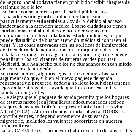
de Seguro Social todavía tienen prohibido recibir cheques de
estímulo bajo la ley.
Eso tiene consecuencias para la salud pública. Los
trabajadores inmigrantes indocumentados son
particularmente vulnerables a Covid-19 debido al acceso
inadecuado a la atención médica. Los no ciudadanos tienen
muchas más probabilidades de no tener seguro en
comparación con los ciudadanos estadounidenses, lo que
puede disuadirlos de buscar atención médica si contraen el
virus. Y las cosas agravadas son las políticas de inmigración
de línea dura de la administración Trump, incluidas las
redadas de inmigración a gran escala y una regla que puede
penalizar a los solicitantes de tarjetas verdes por usar
Medicaid, que han hecho que los no ciudadanos tengan miedo
de acceder a la atención.
En consecuencia, algunos legisladores demócratas han
argumentado que, si bien el nuevo paquete de ayuda
representa un progreso, todavía no llega lo suficientemente
lejos en la entrega de la ayuda que tanto necesitan las
familias inmigrantes.
«Me alegra que el paquete de ayuda permita que los hogares
de estatus mixto [con] familiares indocumentados reciban
cheques de ayuda», tuiteó la representante Lucille Roybal-
Allard (D-CA). «Ahora debemos brindar alivio a TODOS los
contribuyentes, independientemente de su estado
migratorio, incluidos los valientes socorristas en nuestra
primera línea».
La Ley CARES de esta primavera había excluido del alivio a las