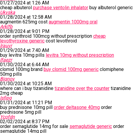
01/27/2024 at 1:26 AM
cheap albuterol
purchase ventolin inhalator
buy albuterol generic
Ukvska
01/28/2024 at 12:58 AM
augmentin 625mg cost
augmentin 1000mg oral
Arklfb
01/28/2024 at 9:01 PM
order synthroid 100mcg without prescription
cheap
levothyroxine generic
cost levothroid
Irauvr
01/29/2024 at 7:40 AM
buy levitra 10mg pills
levitra 10mg without prescription
Ifaezr
01/30/2024 at 6:44 AM
clomid 100mg brand
buy clomid 100mg generic
clomiphene
50mg pills
Biqnov
01/30/2024 at 10:25 AM
where can i buy tizanidine
tizanidine over the counter
tizanidine
2mg cheap
Isfipg
01/31/2024 at 11:21 PM
buy prednisone 10mg pill
order deltasone 40mg
order
prednisone 5mg pill
Ycofdn
02/02/2024 at 8:37 PM
order semaglutide 14mg for sale
semaglutide generic
order
semaglutide 14mg pill