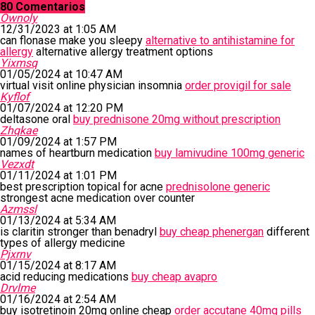
80 Comentarios
Ownoly
12/31/2023 at 1:05 AM
can flonase make you sleepy
alternative to antihistamine for
allergy
alternative allergy treatment options
Yixmsq
01/05/2024 at 10:47 AM
virtual visit online physician insomnia
order provigil for sale
Kyflof
01/07/2024 at 12:20 PM
deltasone oral
buy prednisone 20mg without prescription
Zhqkae
01/09/2024 at 1:57 PM
names of heartburn medication
buy lamivudine 100mg generic
Vezxdt
01/11/2024 at 1:01 PM
best prescription topical for acne
prednisolone generic
strongest acne medication over counter
Azmssl
01/13/2024 at 5:34 AM
is claritin stronger than benadryl
buy cheap phenergan
different
types of allergy medicine
Pjxrnv
01/15/2024 at 8:17 AM
acid reducing medications
buy cheap avapro
Drvlme
01/16/2024 at 2:54 AM
buy isotretinoin 20mg online cheap
order accutane 40mg pills