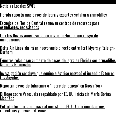
estímulo
Noticias Locales SWFL
Florida reporta más casos de lepra y expertos señalan a armadillos
Escuelas de Florida Central renuevan centros de recursos para
estudiantes necesitados
Fuertes lluvias amenazan al suroeste de Florida con riesgo de
inundaciones
Delta Air Lines abrirá un nuevo vuelo directo entre Fort Myers y Raleigh-
Durham
Expertos relacionan aumento de casos de lepra en Florida con armadillos
Noticias Nacionales
Investigación concluye que equipo eléctrico provocó el incendio Eaton en
Los Ángeles
Reportan casos de tularemia o “fiebre del conejo” en Nueva York
Diálogo sobre Venezuela respaldado por EE. UU. inicia sin María Corina
Machado
Potente tormenta amenaza al noreste de EE. UU. con inundaciones
repentinas y lluvias extremas