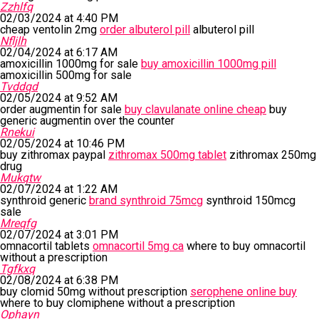
Zzhlfq
02/03/2024 at 4:40 PM
cheap ventolin 2mg
order albuterol pill
albuterol pill
Nfljlh
02/04/2024 at 6:17 AM
amoxicillin 1000mg for sale
buy amoxicillin 1000mg pill
amoxicillin 500mg for sale
Tvddqd
02/05/2024 at 9:52 AM
order augmentin for sale
buy clavulanate online cheap
buy
generic augmentin over the counter
Rnekui
02/05/2024 at 10:46 PM
buy zithromax paypal
zithromax 500mg tablet
zithromax 250mg
drug
Mukqtw
02/07/2024 at 1:22 AM
synthroid generic
brand synthroid 75mcg
synthroid 150mcg
sale
Mreqfg
02/07/2024 at 3:01 PM
omnacortil tablets
omnacortil 5mg ca
where to buy omnacortil
without a prescription
Tgfkxq
02/08/2024 at 6:38 PM
buy clomid 50mg without prescription
serophene online buy
where to buy clomiphene without a prescription
Ophayn