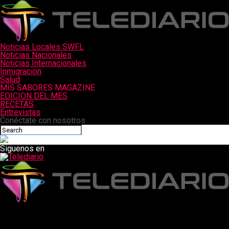
Noticias Locales SWFL
Noticias Nacionales
Noticias Internacionales
Inmigracion
Salud
MIS SABORES MAGAZINE
EDICION DEL MES
RECETAS
Entrevistas
Conéctate con nosotros
Siguenos en
Telediario
Los cónyuges e hijos de inmigrantes indocumentados que sean
ciudadanos estadounidenses finalmente recibirán cheques de