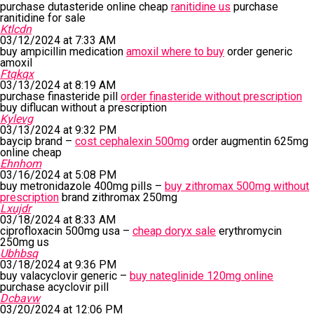
purchase dutasteride online cheap
ranitidine us
purchase
ranitidine for sale
Ktlcdn
03/12/2024 at 7:33 AM
buy ampicillin medication
amoxil where to buy
order generic
amoxil
Ftqkqx
03/13/2024 at 8:19 AM
purchase finasteride pill
order finasteride without prescription
buy diflucan without a prescription
Kylevg
03/13/2024 at 9:32 PM
baycip brand –
cost cephalexin 500mg
order augmentin 625mg
online cheap
Ehnhom
03/16/2024 at 5:08 PM
buy metronidazole 400mg pills –
buy zithromax 500mg without
prescription
brand zithromax 250mg
Lxujdr
03/18/2024 at 8:33 AM
ciprofloxacin 500mg usa –
cheap doryx sale
erythromycin
250mg us
Ubhbsq
03/18/2024 at 9:36 PM
buy valacyclovir generic –
buy nateglinide 120mg online
purchase acyclovir pill
Dcbavw
03/20/2024 at 12:06 PM