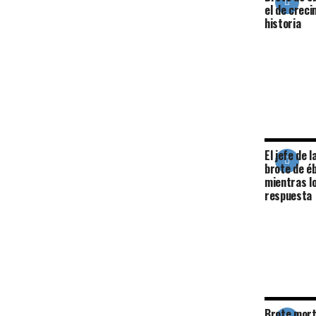
el de creci
historia
El jefe de 
brote de éb
mientras l
respuesta
Brote mort