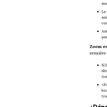
mor
La 
ani
co
Am
par
Zoom e
sexuales 
Si 
déc
tra
«Po
bro
tra