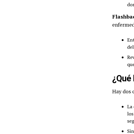
don
Flashba
enfermed
Ent
de
Re
que
¿Qué 
Hay dos c
La 
los
seg
Sin