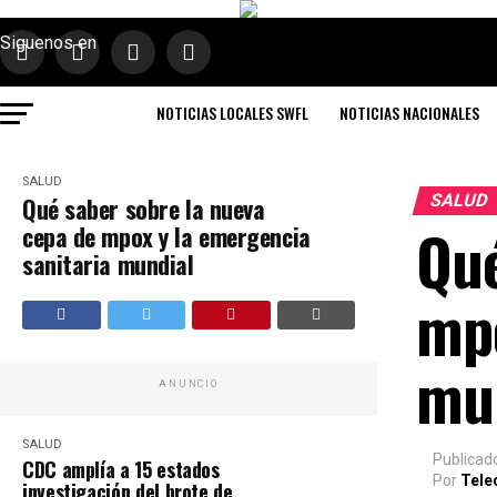
Siguenos en
NOTICIAS LOCALES SWFL
NOTICIAS NACIONALES
SALUD
SALUD
Qué saber sobre la nueva
Qué
cepa de mpox y la emergencia
sanitaria mundial
mpo
mu
ANUNCIO
SALUD
Publicad
CDC amplía a 15 estados
Por
Tele
investigación del brote de