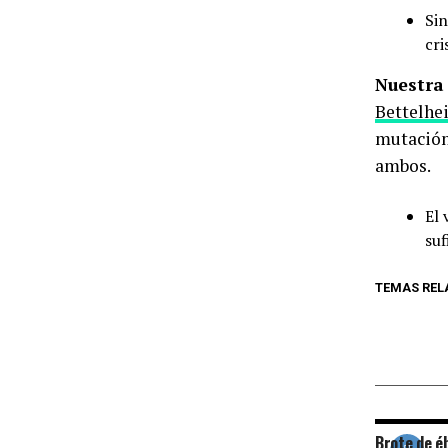
Sin
cri
Nuestra
Bettelhe
mutación 
ambos.
El 
suf
TEMAS REL
Brote de éb