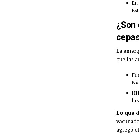
En 
Est
¿Son 
cepa
La emerge
que las a
Fun
Nor
HHS
la 
Lo que 
vacunados
agregó e