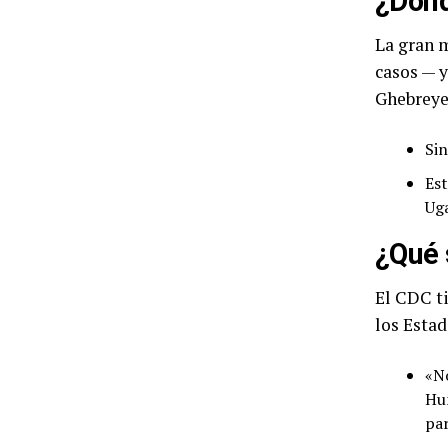
¿Dónd
La gran m
casos — y
Ghebrey
Si
Est
Uga
¿Qué 
El CDC t
los Esta
«No
Hum
par