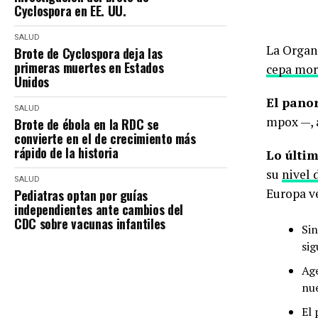
Cyclospora en EE. UU.
SALUD
La Organ
Brote de Cyclospora deja las
primeras muertes en Estados
cepa mor
Unidos
El pano
SALUD
mpox —, 
Brote de ébola en la RDC se
convierte en el de crecimiento más
rápido de la historia
Lo últim
su
nivel 
SALUD
Europa ve
Pediatras optan por guías
independientes ante cambios del
CDC sobre vacunas infantiles
Sin
sig
Age
nue
El 