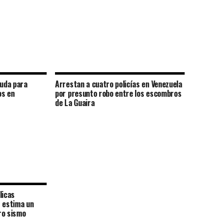
yuda para
Arrestan a cuatro policías en Venezuela
os en
por presunto robo entre los escombros
de La Guaira
licas
: estima un
ro sismo