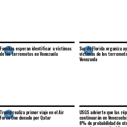
Familias esperan identificar a víctimas
Sur de Florida organiza a
de los terremotos en Venezuela
víctimas de los terremot
Venezuela
Trump realiza primer viaje en el Air
USGS advierte que las rép
Force One donado por Qatar
continuarán en Venezuela
8% de probabilidad de ot