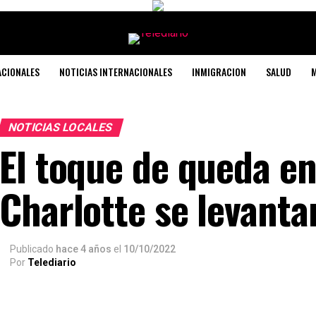
ACIONALES
NOTICIAS INTERNACIONALES
INMIGRACION
SALUD
M
NOTICIAS LOCALES
El toque de queda en
Charlotte se levantar
Publicado
hace 4 años
el
10/10/2022
Por
Telediario