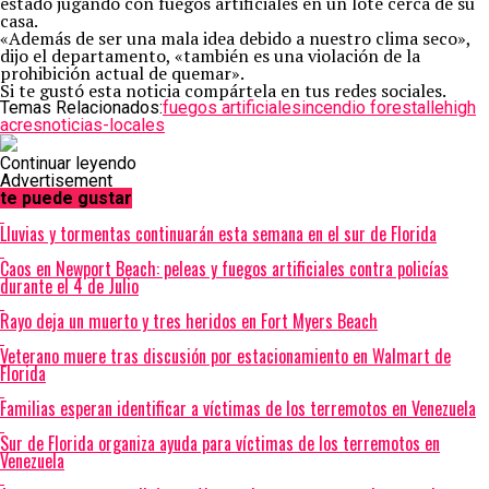
estado jugando con fuegos artificiales en un lote cerca de su
casa.
«Además de ser una mala idea debido a nuestro clima seco»,
dijo el departamento, «también es una violación de la
prohibición actual de quemar».
Si te gustó esta noticia compártela en tus redes sociales.
Temas Relacionados:
fuegos artificiales
incendio forestal
lehigh
acres
noticias-locales
Continuar leyendo
Advertisement
te puede gustar
Lluvias y tormentas continuarán esta semana en el sur de Florida
Caos en Newport Beach: peleas y fuegos artificiales contra policías
durante el 4 de Julio
Rayo deja un muerto y tres heridos en Fort Myers Beach
Veterano muere tras discusión por estacionamiento en Walmart de
Florida
Familias esperan identificar a víctimas de los terremotos en Venezuela
Sur de Florida organiza ayuda para víctimas de los terremotos en
Venezuela