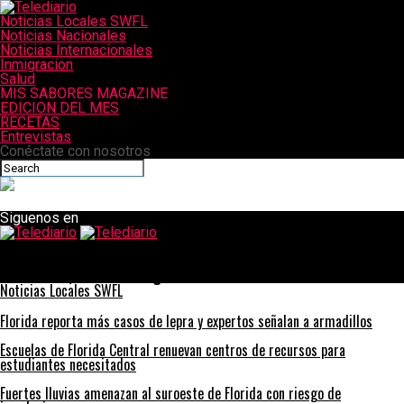
Noticias Locales SWFL
Noticias Nacionales
Noticias Internacionales
Inmigracion
Salud
MIS SABORES MAGAZINE
EDICION DEL MES
RECETAS
Entrevistas
Conéctate con nosotros
Siguenos en
Telediario
Incendio forestal causado por niño jugando con fuegos
artificiales, dicen investigadores
Noticias Locales SWFL
Florida reporta más casos de lepra y expertos señalan a armadillos
Escuelas de Florida Central renuevan centros de recursos para
estudiantes necesitados
Fuertes lluvias amenazan al suroeste de Florida con riesgo de