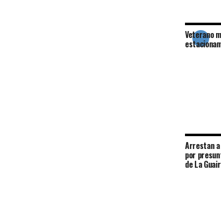
Veterano m
estacionam
Arrestan a 
por presun
de La Guai