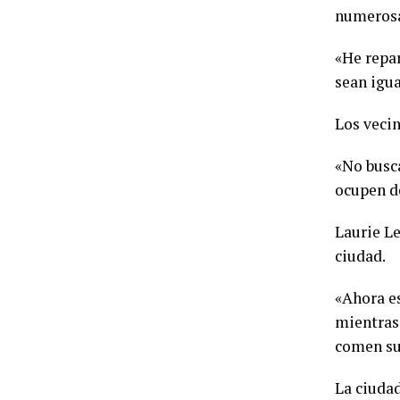
numerosa
«He repa
sean igu
Los vecin
«No busc
ocupen de
Laurie Le
ciudad.
«Ahora es
mientras 
comen su
La ciuda