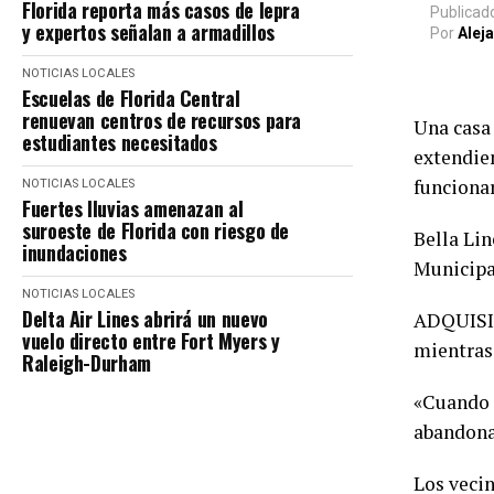
Florida reporta más casos de lepra
Publicad
y expertos señalan a armadillos
Por
Alej
NOTICIAS LOCALES
Escuelas de Florida Central
renuevan centros de recursos para
Una casa 
estudiantes necesitados
extendien
funciona
NOTICIAS LOCALES
Fuertes lluvias amenazan al
suroeste de Florida con riesgo de
Bella Li
inundaciones
Municipal
NOTICIAS LOCALES
Delta Air Lines abrirá un nuevo
ADQUISIC
vuelo directo entre Fort Myers y
mientras
Raleigh-Durham
«Cuando e
abandona
Los vecin