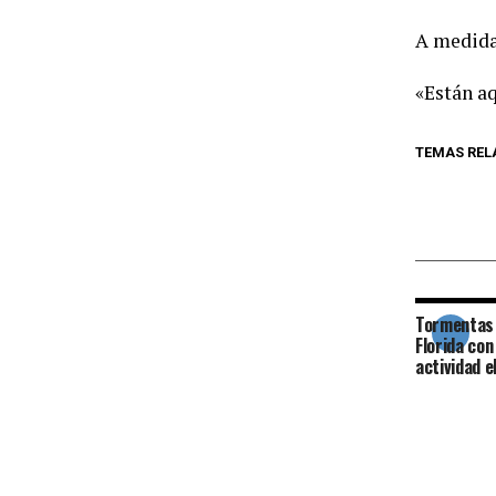
A medida 
«Están a
TEMAS REL
Tormentas
Florida con
actividad e