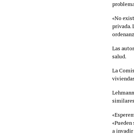
problema 
«No exis
privada. 
ordenanza
Las autor
salud.
La Comisi
vivienda
Lehmann 
similares
«Esperem
«Pueden s
a invadir