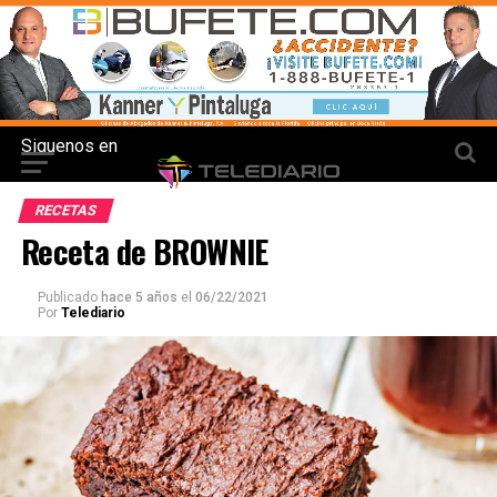
Siguenos en
RECETAS
Receta de BROWNIE
Publicado
hace 5 años
el
06/22/2021
Por
Telediario