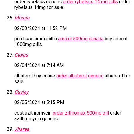
order rybelsus generic
order rybelsus 14 mg pills
order
rybelsus 14mg for sale
Mfxqjo
02/03/2024 at 11:52 PM
purchase amoxicillin
amoxil 500mg canada
buy amoxil
1000mg pills
Ctdigs
02/04/2024 at 7:14 AM
albuterol buy online
order albuterol generic
albuterol for
sale
Cuviey
02/05/2024 at 5:15 PM
cost azithromycin
order zithromax 500mg pill
order
azithromycin generic
Jharea