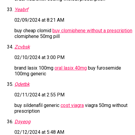
Yeabrf
02/09/2024 at 8:21 AM
buy cheap clomid
buy clomiphene without a prescription
clomiphene 50mg pill
Zcvbsk
02/10/2024 at 3:00 PM
brand lasix 100mg
oral lasix 40mg
buy furosemide
100mg generic
Qdetbk
02/11/2024 at 2:55 PM
buy sildenafil generic
cost viagra
viagra 50mg without
prescription
Dsyeog
02/12/2024 at 5:48 AM