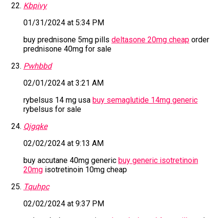
Kbpivy
01/31/2024 at 5:34 PM
buy prednisone 5mg pills
deltasone 20mg cheap
order
prednisone 40mg for sale
Pwhbbd
02/01/2024 at 3:21 AM
rybelsus 14 mg usa
buy semaglutide 14mg generic
rybelsus for sale
Qjgqke
02/02/2024 at 9:13 AM
buy accutane 40mg generic
buy generic isotretinoin
20mg
isotretinoin 10mg cheap
Tquhpc
02/02/2024 at 9:37 PM