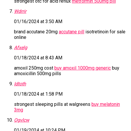
strongest otc for acid reflux
metformin 500mg pill
Wdrrir
01/16/2024 at 3:50 AM
brand accutane 20mg
accutane pill
isotretinoin for sale
online
Afxelg
01/18/2024 at 8:43 AM
amoxil 250mg cost
buy amoxil 1000mg generic
buy
amoxicillin 500mg pills
Idtoth
01/18/2024 at 1:58 PM
strongest sleeping pills at walgreens
buy melatonin
3mg
Ogvlcw
01/19/2024 at 10:24 PM