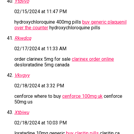
Ytdvvo
02/15/2024 at 11:47 PM
hydroxychloroquine 400mg pills
buy generic plaquenil
over the counter
hydroxychloroquine pills
Rkwdcq
02/17/2024 at 11:33 AM
order clarinex 5mg for sale
clarinex order online
desloratadine 5mg canada
Vkvgyy
02/18/2024 at 3:32 PM
cenforce where to buy
cenforce 100mg uk
cenforce
50mg us
Xtbiwu
02/18/2024 at 10:03 PM
loratadine 10mg generic
buy claritin pills
claritin ca