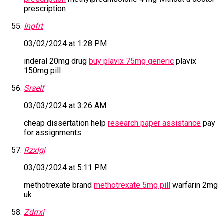
prescription
Inpfrt
03/02/2024 at 1:28 PM
inderal 20mg drug
buy plavix 75mg generic
plavix
150mg pill
Srself
03/03/2024 at 3:26 AM
cheap dissertation help
research paper assistance
pay
for assignments
Rzxlgj
03/03/2024 at 5:11 PM
methotrexate brand
methotrexate 5mg pill
warfarin 2mg
uk
Zdrrxi