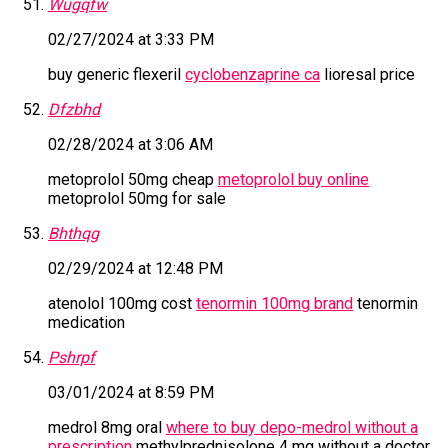
Wugqfw
02/27/2024 at 3:33 PM
buy generic flexeril
cyclobenzaprine ca
lioresal price
Dfzbhd
02/28/2024 at 3:06 AM
metoprolol 50mg cheap
metoprolol buy online
metoprolol 50mg for sale
Bhthqg
02/29/2024 at 12:48 PM
atenolol 100mg cost
tenormin 100mg brand
tenormin
medication
Pshrpf
03/01/2024 at 8:59 PM
medrol 8mg oral
where to buy depo-medrol without a
prescription
methylprednisolone 4 mg without a doctor