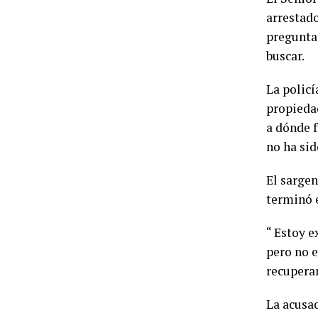
arrestado
preguntas
buscar.
La polic
propiedad
a dónde f
no ha sid
El sargen
terminó e
“ Estoy 
pero no e
recuperar
La acusac