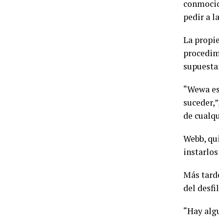
conmocio
pedir a l
La propie
procedim
supuestam
“Wewa est
suceder,”
de cualq
Webb, qui
instarlos
Más tarde
del desfi
“Hay algu