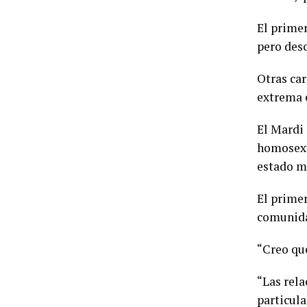
El primer
pero desc
Otras car
extrema e
El Mardi
homosexu
estado m
El primer
comunida
“Creo que
“Las rela
particula