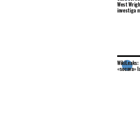
West Wrigh
investiga 
WikiLeaks:
«socava» la