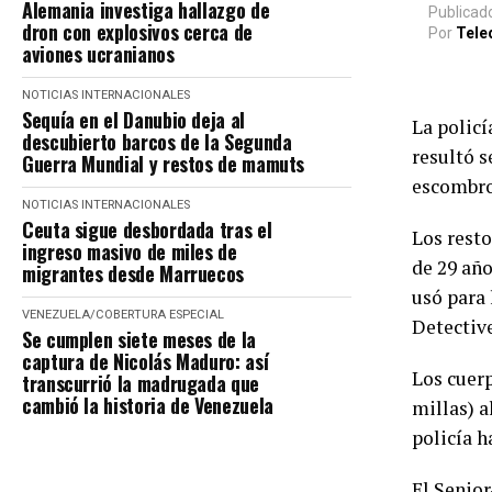
Alemania investiga hallazgo de
Publicad
dron con explosivos cerca de
Por
Tele
aviones ucranianos
NOTICIAS INTERNACIONALES
Sequía en el Danubio deja al
La policí
descubierto barcos de la Segunda
resultó s
Guerra Mundial y restos de mamuts
escombro
NOTICIAS INTERNACIONALES
Ceuta sigue desbordada tras el
Los resto
ingreso masivo de miles de
de 29 año
migrantes desde Marruecos
usó para 
VENEZUELA/COBERTURA ESPECIAL
Detective
Se cumplen siete meses de la
captura de Nicolás Maduro: así
Los cuer
transcurrió la madrugada que
cambió la historia de Venezuela
millas) a
policía h
El Senior