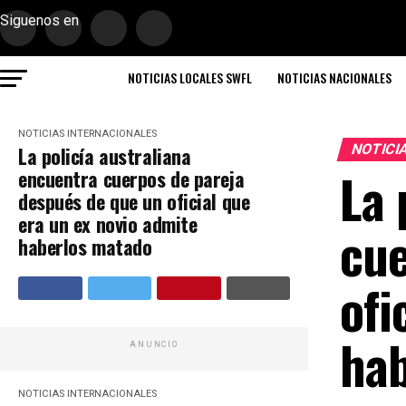
Siguenos en
NOTICIAS LOCALES SWFL
NOTICIAS NACIONALES
NOTICIAS INTERNACIONALES
NOTICI
La policía australiana
La 
encuentra cuerpos de pareja
después de que un oficial que
era un ex novio admite
cue
haberlos matado
ofi
hab
ANUNCIO
NOTICIAS INTERNACIONALES