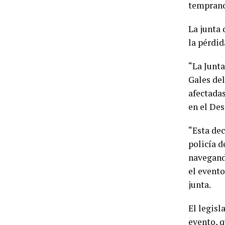
temprano 
La junta
la pérdid
“La Junta
Gales de
afectadas
en el Des
“Esta de
policía 
navegando
el evento
junta.
El legisl
evento, q