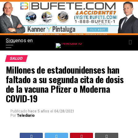
Siguenos en
SALUD
Millones de estadounidenses han
faltado a su segunda cita de dosis
de la vacuna Pfizer o Moderna
COVID-19
Publicado
hace 5 años
el
04/28/2021
Por
Telediario