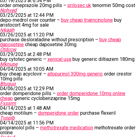
03/19/2025 at 6:54 PM
order omeprazole 20mg pills –
prilosec uk
tenormin 50mg cost
Nohved
03/25/2025 at 12:44 PM
depo-medrol over counter –
buy cheap triamcinolone
buy
aristocort 4mg for sale
Iykaah
03/26/2025 at 11:20 PM
purchase desloratadine without prescription –
buy cheap
dapoxetine
cheap dapoxetine 30mg
Otdccw
03/29/2025 at 2:48 PM
buy cytotec generic –
xenical usa
buy generic diltiazem 180mg
Mknupe
04/04/2025 at 10:05 AM
buy cheap acyclovir –
allopurinol 300mg generic
order crestor
10mg pills
Btuguq
04/06/2025 at 12:29 PM
order domperidone pills –
order domperidone 10mg online
cheap
generic cyclobenzaprine 15mg
Fxssrm
04/14/2025 at 1:48 AM
cheap motilium –
domperidone order
purchase flexeril
Tvpplb
04/14/2025 at 11:56 PM
propranolol pills –
methotrexate medication
methotrexate order
online