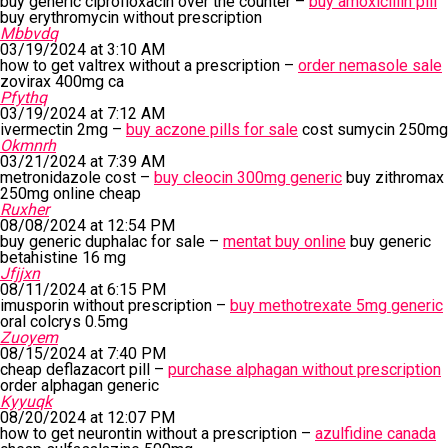
buy generic ciprofloxacin over the counter –
buy amoxicillin pill
buy erythromycin without prescription
Mbbvdq
03/19/2024 at 3:10 AM
how to get valtrex without a prescription –
order nemasole sale
zovirax 400mg ca
Pfythq
03/19/2024 at 7:12 AM
ivermectin 2mg –
buy aczone pills for sale
cost sumycin 250mg
Okmnrh
03/21/2024 at 7:39 AM
metronidazole cost –
buy cleocin 300mg generic
buy zithromax
250mg online cheap
Ruxher
08/08/2024 at 12:54 PM
buy generic duphalac for sale –
mentat buy online
buy generic
betahistine 16 mg
Jfjjxn
08/11/2024 at 6:15 PM
imusporin without prescription –
buy methotrexate 5mg generic
oral colcrys 0.5mg
Zuoyem
08/15/2024 at 7:40 PM
cheap deflazacort pill –
purchase alphagan without prescription
order alphagan generic
Kyyuqk
08/20/2024 at 12:07 PM
how to get neurontin without a prescription –
azulfidine canada