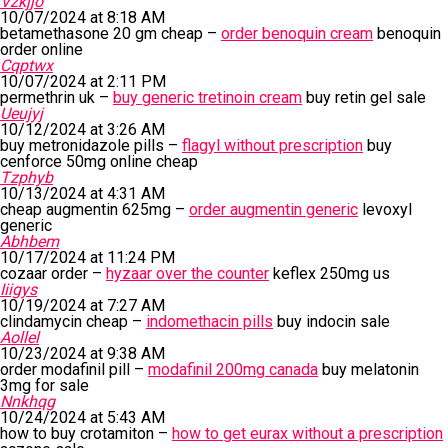
Vzkjjo
10/07/2024 at 8:18 AM
betamethasone 20 gm cheap –
order benoquin cream
benoquin
order online
Cqptwx
10/07/2024 at 2:11 PM
permethrin uk –
buy generic tretinoin cream
buy retin gel sale
Ueujyj
10/12/2024 at 3:26 AM
buy metronidazole pills –
flagyl without prescription
buy
cenforce 50mg online cheap
Tzphyb
10/13/2024 at 4:31 AM
cheap augmentin 625mg –
order augmentin generic
levoxyl
generic
Abhbem
10/17/2024 at 11:24 PM
cozaar order –
hyzaar over the counter
keflex 250mg us
Iiigys
10/19/2024 at 7:27 AM
clindamycin cheap –
indomethacin pills
buy indocin sale
Aollel
10/23/2024 at 9:38 AM
order modafinil pill –
modafinil 200mg canada
buy melatonin
3mg for sale
Nnkhqg
10/24/2024 at 5:43 AM
how to buy crotamiton –
how to get eurax without a prescription