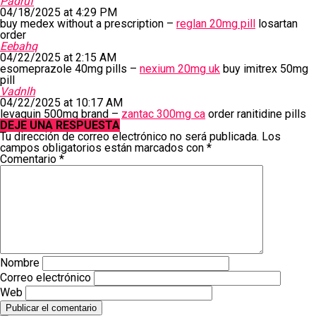
Padruf
04/18/2025 at 4:29 PM
buy medex without a prescription –
reglan 20mg pill
losartan
order
Eebahq
04/22/2025 at 2:15 AM
esomeprazole 40mg pills –
nexium 20mg uk
buy imitrex 50mg
pill
Vadnlh
04/22/2025 at 10:17 AM
levaquin 500mg brand –
zantac 300mg ca
order ranitidine pills
DEJE UNA RESPUESTA
Tu dirección de correo electrónico no será publicada.
Los
campos obligatorios están marcados con
*
Comentario
*
Nombre
Correo electrónico
Web