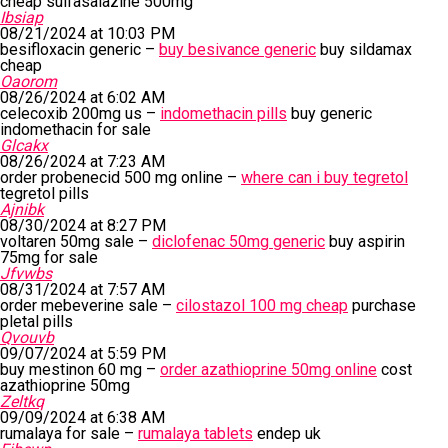
cheap sulfasalazine 500mg
Ibsiap
08/21/2024 at 10:03 PM
besifloxacin generic –
buy besivance generic
buy sildamax
cheap
Oaorom
08/26/2024 at 6:02 AM
celecoxib 200mg us –
indomethacin pills
buy generic
indomethacin for sale
Glcakx
08/26/2024 at 7:23 AM
order probenecid 500 mg online –
where can i buy tegretol
tegretol pills
Ajnibk
08/30/2024 at 8:27 PM
voltaren 50mg sale –
diclofenac 50mg generic
buy aspirin
75mg for sale
Jfvwbs
08/31/2024 at 7:57 AM
order mebeverine sale –
cilostazol 100 mg cheap
purchase
pletal pills
Qvouvb
09/07/2024 at 5:59 PM
buy mestinon 60 mg –
order azathioprine 50mg online
cost
azathioprine 50mg
Zeltkq
09/09/2024 at 6:38 AM
rumalaya for sale –
rumalaya tablets
endep uk