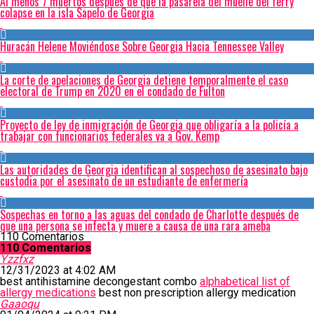
Al menos 7 muertos después de que la pasarela del muelle del ferry
colapse en la isla Sapelo de Georgia
Huracán Helene Moviéndose Sobre Georgia Hacia Tennessee Valley
La corte de apelaciones de Georgia detiene temporalmente el caso
electoral de Trump en 2020 en el condado de Fulton
Proyecto de ley de inmigración de Georgia que obligaría a la policía a
trabajar con funcionarios federales va a Gov. Kemp
Las autoridades de Georgia identifican al sospechoso de asesinato bajo
custodia por el asesinato de un estudiante de enfermería
Sospechas en torno a las aguas del condado de Charlotte después de
que una persona se infecta y muere a causa de una rara ameba
110 Comentarios
110 Comentarios
Yzzfxz
12/31/2023 at 4:02 AM
best antihistamine decongestant combo
alphabetical list of
allergy medications
best non prescription allergy medication
Gaaoqu