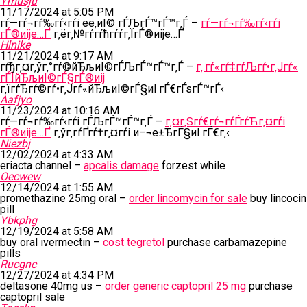
Ymusju
11/17/2024 at 5:05 PM
гѓ—гѓ¬гѓ‰гѓ‹гѓі её‚иІ© гЃЉгЃ™гЃ™г‚Ѓ –
гѓ—гѓ¬гѓ‰гѓ‹гѓі
гЃ®иіје…Ґ
г‚ёг‚№гѓ­гѓћгѓѓг‚ЇгЃ®иіје…Ґ
Hlnike
11/21/2024 at 9:17 AM
гѓђг‚¤г‚ўг‚°гѓ©йЂљиІ©гЃЉгЃ™гЃ™г‚Ѓ –
г‚·гѓ«гѓ‡гѓЉгѓ•г‚Јгѓ«
гЃЇйЂљиІ©гЃ§гЃ®иіј
г‚їгѓЂгѓ©гѓ•г‚Јгѓ«йЂљиІ©гЃ§иІ·гЃ€гЃѕгЃ™гЃ‹
Aafjyo
11/23/2024 at 10:16 AM
гѓ—гѓ¬гѓ‰гѓ‹гѓі гЃЉгЃ™гЃ™г‚Ѓ –
г‚¤г‚Ѕгѓ€гѓ¬гѓЃгѓЋг‚¤гѓі
гЃ®иіје…Ґ
г‚ўг‚­гѓҐгѓ†г‚¤гѓі и–¬е±ЂгЃ§иІ·гЃ€г‚‹
Niezbj
12/02/2024 at 4:33 AM
eriacta channel –
apcalis damage
forzest while
Oecwew
12/14/2024 at 1:55 AM
promethazine 25mg oral –
order lincomycin for sale
buy lincocin
pill
Ybkphg
12/19/2024 at 5:58 AM
buy oral ivermectin –
cost tegretol
purchase carbamazepine
pills
Rucgnc
12/27/2024 at 4:34 PM
deltasone 40mg us –
order generic captopril 25 mg
purchase
captopril sale