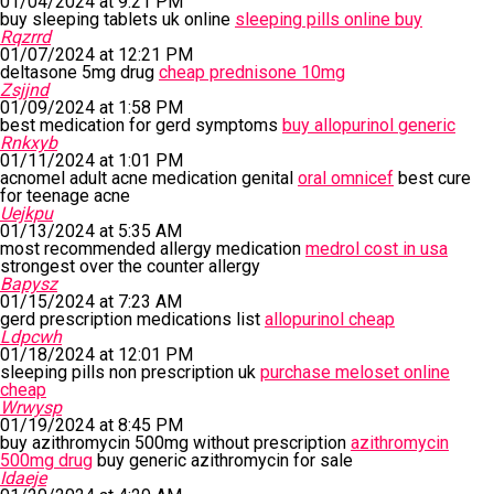
01/04/2024 at 9:21 PM
buy sleeping tablets uk online
sleeping pills online buy
Rqzrrd
01/07/2024 at 12:21 PM
deltasone 5mg drug
cheap prednisone 10mg
Zsjjnd
01/09/2024 at 1:58 PM
best medication for gerd symptoms
buy allopurinol generic
Rnkxyb
01/11/2024 at 1:01 PM
acnomel adult acne medication genital
oral omnicef
best cure
for teenage acne
Uejkpu
01/13/2024 at 5:35 AM
most recommended allergy medication
medrol cost in usa
strongest over the counter allergy
Bapysz
01/15/2024 at 7:23 AM
gerd prescription medications list
allopurinol cheap
Ldpcwh
01/18/2024 at 12:01 PM
sleeping pills non prescription uk
purchase meloset online
cheap
Wrwysp
01/19/2024 at 8:45 PM
buy azithromycin 500mg without prescription
azithromycin
500mg drug
buy generic azithromycin for sale
Idaeje