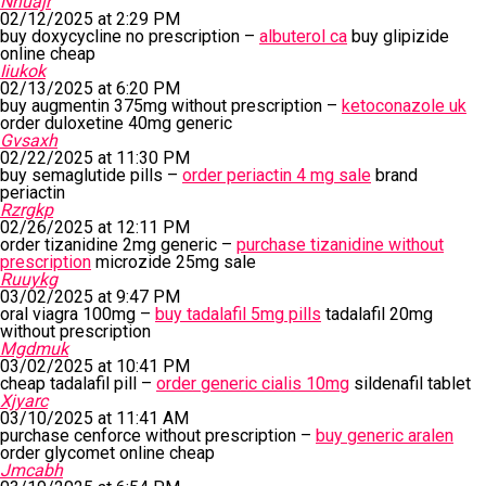
Nhuajr
02/12/2025 at 2:29 PM
buy doxycycline no prescription –
albuterol ca
buy glipizide
online cheap
Iiukok
02/13/2025 at 6:20 PM
buy augmentin 375mg without prescription –
ketoconazole uk
order duloxetine 40mg generic
Gvsaxh
02/22/2025 at 11:30 PM
buy semaglutide pills –
order periactin 4 mg sale
brand
periactin
Rzrgkp
02/26/2025 at 12:11 PM
order tizanidine 2mg generic –
purchase tizanidine without
prescription
microzide 25mg sale
Ruuykg
03/02/2025 at 9:47 PM
oral viagra 100mg –
buy tadalafil 5mg pills
tadalafil 20mg
without prescription
Mgdmuk
03/02/2025 at 10:41 PM
cheap tadalafil pill –
order generic cialis 10mg
sildenafil tablet
Xjyarc
03/10/2025 at 11:41 AM
purchase cenforce without prescription –
buy generic aralen
order glycomet online cheap
Jmcabh