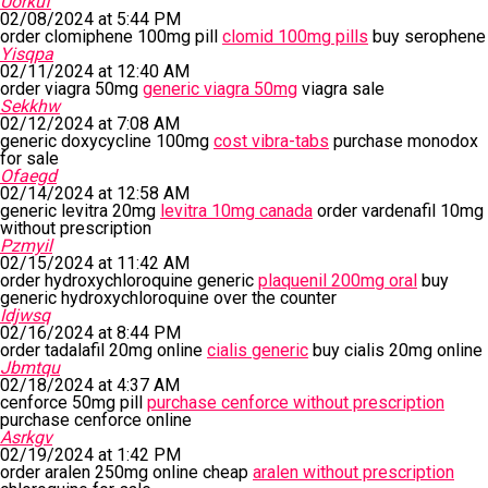
Uorkuf
02/08/2024 at 5:44 PM
order clomiphene 100mg pill
clomid 100mg pills
buy serophene
Yisqpa
02/11/2024 at 12:40 AM
order viagra 50mg
generic viagra 50mg
viagra sale
Sekkhw
02/12/2024 at 7:08 AM
generic doxycycline 100mg
cost vibra-tabs
purchase monodox
for sale
Ofaegd
02/14/2024 at 12:58 AM
generic levitra 20mg
levitra 10mg canada
order vardenafil 10mg
without prescription
Pzmyil
02/15/2024 at 11:42 AM
order hydroxychloroquine generic
plaquenil 200mg oral
buy
generic hydroxychloroquine over the counter
Idjwsq
02/16/2024 at 8:44 PM
order tadalafil 20mg online
cialis generic
buy cialis 20mg online
Jbmtqu
02/18/2024 at 4:37 AM
cenforce 50mg pill
purchase cenforce without prescription
purchase cenforce online
Asrkgv
02/19/2024 at 1:42 PM
order aralen 250mg online cheap
aralen without prescription