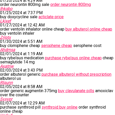
01/20/2024 at 4:29 AM
order neurontin 800mg sale
order neurontin 800mg
Ihkqbo
01/25/2024 at 7:37 PM
buy doxycycline sale
acticlate price
Lkjxef
01/27/2024 at 12:42 AM
order ventolin inhalator online cheap
buy albuterol online cheap
buy ventolin inhaler
Zrrptx
01/30/2024 at 5:51 AM
buy clomiphene cheap
serophene cheap
serophene cost
Ahdmsa
02/01/2024 at 1:19 AM
buy rybelsus medication
purchase rybelsus online cheap
cheap
semaglutide 14 mg
Axatnw
02/03/2024 at 3:43 PM
order albuterol generic
purchase albuterol without prescription
albuterol us
Rlqunn
02/05/2024 at 8:58 AM
order generic augmentin 375mg
buy clavulanate pills
amoxiclav
over the counter
Svxypr
02/07/2024 at 12:29 AM
purchase synthroid pill
synthroid buy online
order synthroid
online cheap