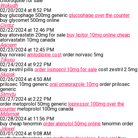
chloroquine for sale
Wokudh
02/20/2024 at 8:52 PM
buy glucophage 500mg generic
glucophage over the counter
buy glycomet 500mg online
Civrpz
02/22/2024 at 12:46 PM
buy atorvastatin 20mg for sale
buy lipitor 10mg online cheap
atorvastatin 10mg canada
Agcjem
02/23/2024 at 12:45 PM
buy norvasc
amlodipine cost
order norvasc 5mg
Tikyxu
02/24/2024 at 9:22 PM
buy zestril pills
order lisinopril 10mg for sale
cost zestril 2.5mg
Skqisk
02/26/2024 at 4:50 AM
prilosec 10mg generic
oral omeprazole 10mg
order prilosec
generic
Stmytu
02/27/2024 at 2:22 PM
order metoprolol 50mg generic
lopressor 100mg over the
counter
metoprolol 100mg canada
Mdsmqk
02/28/2024 at 11:56 PM
buy cheap tenormin
order atenolol 50mg online
tenormin order
Jrkwel
03/01/2024 at 9:08 AM