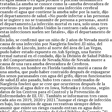
tratadas.La ameba se conoce como la «ameba devoradora de
cerebros» porque puede causar una infección cerebral
cuando el agua que contiene la ameba sube por la nariz, dijo
el departamento de salud. «No puede infectar a las personas
si se ingiere y no se transmite de persona a persona», anotó
el departamento.La infección mortal es rara, solo unas tres
personas en los Estados Unidos la contraen cada año, «pero
estas infecciones suelen ser fatales», dijo el departamento de
salud.
En julio, se confirmó que un niño de 2 años de Nevada murió a
causa de una infección por Naegleria fowleri .El niño, del
condado de Lincoln, justo al norte del área de Las Vegas,
pudo haber estado expuesto en Ash Springs, una fuente
termal natural en el condado, dijo la División de Salud Pública
y del Comportamiento de Nevada.Niño de Nevada muere a
causa de una rara ameba devoradora de Cerebros.
En febrero, un hombre en Florida también murió a causa de
una ameba, que pudo haber contraído después de enjuagarse
los senos paranasales con agua del grifo, dijeron funcionarios
de salud.El año pasado, hubo tres casos confirmados de
Naegleria fowleri que se cree que ocurrieron después de la
exposición al agua dulce en Iowa, Nebraska y Arizona , según
datos de los Centros para el Control y la Prevención de
Enfermedades de EE. UU . También se informaron tres casos
cada año en 2019, 2020 y 2021.“Aunque el riesgo de infección
es bajo, los usuarios de aguas recreativas siempre deben
asumir que existe un riesgo cuando entran en agua dulce
tibia”, dijo el Departamento de Salud Pública de Georgia. “Si