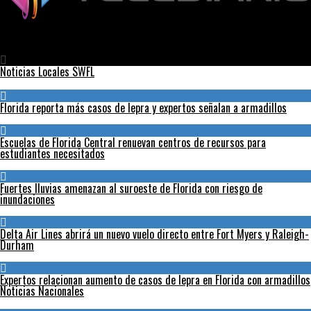
Telediario
Residente de Georgia muere a causa de una extraña ameba
devoradora de cerebros
Noticias Locales SWFL
Florida reporta más casos de lepra y expertos señalan a armadillos
Escuelas de Florida Central renuevan centros de recursos para
estudiantes necesitados
Fuertes lluvias amenazan al suroeste de Florida con riesgo de
inundaciones
Delta Air Lines abrirá un nuevo vuelo directo entre Fort Myers y Raleigh-
Durham
Expertos relacionan aumento de casos de lepra en Florida con armadillos
Noticias Nacionales