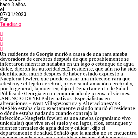
hace 3 años
el
07/31/2023
Por
Telediario
Un residente de Georgia murió a causa de una rara ameba
devoradora de cerebros después de que probablemente se
infectaron mientras nadaban en un lago o estanque de agua
dulce, dijeron las autoridades.El residente, que aún no ha sido
identificado, murió después de haber estado expuesto a
Naegleria fowleri, que puede causar una infección rara que
«destruye el tejido cerebral, provoca inflamación cerebral y,
por lo general, la muerte», dijo el Departamento de Salud
Pública de Georgia en un comunicado de prensa el viernes.
.ANUNCIO DE YELPalternativos | Especialistas en
alteraciones – West VillageCostura y AlteracionesVER
MÁSNo estaba claro exactamente cuándo murió el residente
o dónde estaba nadando cuando contrajo la
infección.»Naegleria fowleri es una ameba (organismo vivo
unicelular) que vive en el suelo y en lagos, ríos, estanques y
fuentes termales de agua dulce y cálida», dijo el
departamento de salud. Señaló que la ameba no se encuentra
en agua salada o en agua potable o piscinas debidamente