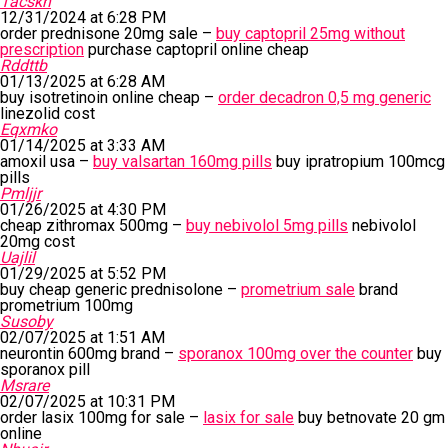
Tacskn
12/31/2024 at 6:28 PM
order prednisone 20mg sale –
buy captopril 25mg without
prescription
purchase captopril online cheap
Rddttb
01/13/2025 at 6:28 AM
buy isotretinoin online cheap –
order decadron 0,5 mg generic
linezolid cost
Eqxmko
01/14/2025 at 3:33 AM
amoxil usa –
buy valsartan 160mg pills
buy ipratropium 100mcg
pills
Pmljjr
01/26/2025 at 4:30 PM
cheap zithromax 500mg –
buy nebivolol 5mg pills
nebivolol
20mg cost
Uajlil
01/29/2025 at 5:52 PM
buy cheap generic prednisolone –
prometrium sale
brand
prometrium 100mg
Susoby
02/07/2025 at 1:51 AM
neurontin 600mg brand –
sporanox 100mg over the counter
buy
sporanox pill
Msrare
02/07/2025 at 10:31 PM
order lasix 100mg for sale –
lasix for sale
buy betnovate 20 gm
online