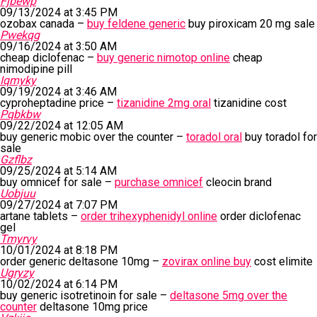
Fjbewp
09/13/2024 at 3:45 PM
ozobax canada –
buy feldene generic
buy piroxicam 20 mg sale
Pwekqg
09/16/2024 at 3:50 AM
cheap diclofenac –
buy generic nimotop online
cheap
nimodipine pill
Iqmyky
09/19/2024 at 3:46 AM
cyproheptadine price –
tizanidine 2mg oral
tizanidine cost
Pqbkbw
09/22/2024 at 12:05 AM
buy generic mobic over the counter –
toradol oral
buy toradol for
sale
Gzflbz
09/25/2024 at 5:14 AM
buy omnicef for sale –
purchase omnicef
cleocin brand
Uobjuu
09/27/2024 at 7:07 PM
artane tablets –
order trihexyphenidyl online
order diclofenac
gel
Tmyrvy
10/01/2024 at 8:18 PM
order generic deltasone 10mg –
zovirax online buy
cost elimite
Ugryzy
10/02/2024 at 6:14 PM
buy generic isotretinoin for sale –
deltasone 5mg over the
counter
deltasone 10mg price