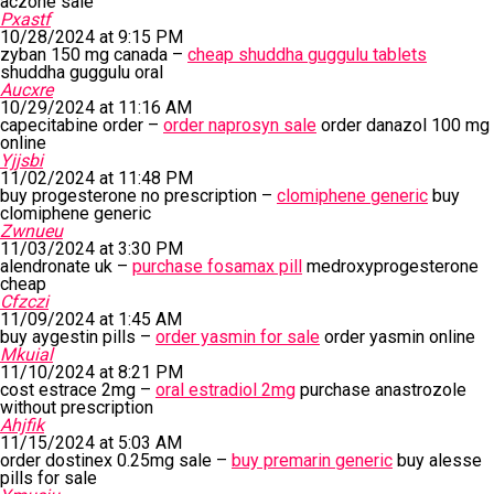
aczone sale
Pxastf
10/28/2024 at 9:15 PM
zyban 150 mg canada –
cheap shuddha guggulu tablets
shuddha guggulu oral
Aucxre
10/29/2024 at 11:16 AM
capecitabine order –
order naprosyn sale
order danazol 100 mg
online
Yjjsbi
11/02/2024 at 11:48 PM
buy progesterone no prescription –
clomiphene generic
buy
clomiphene generic
Zwnueu
11/03/2024 at 3:30 PM
alendronate uk –
purchase fosamax pill
medroxyprogesterone
cheap
Cfzczi
11/09/2024 at 1:45 AM
buy aygestin pills –
order yasmin for sale
order yasmin online
Mkuial
11/10/2024 at 8:21 PM
cost estrace 2mg –
oral estradiol 2mg
purchase anastrozole
without prescription
Ahjfik
11/15/2024 at 5:03 AM
order dostinex 0.25mg sale –
buy premarin generic
buy alesse
pills for sale