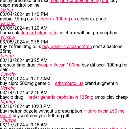
methylprednisolone usa
methylprednisolone 4 mg oral
buy
depo-medrol online
Inztpu
03/04/2024 at 1:40 PM
mobic 7.5mg cost
celebrex 100mg us
celebrex price
Vzoaiw
03/06/2024 at 1:20 AM
flomax uk
flomax 0.4mg pills
celebrex without prescription
Ylysbw
03/08/2024 at 9:38 PM
buy zofran 4mg pills
buy generic ondansetron
cost aldactone
25mg
Xnonfj
03/13/2024 at 3:25 AM
proscar 5mg drug
cheap diflucan 100mg
buy diflucan 100mg for
sale
Oywchy
03/14/2024 at 12:07 AM
buy cipro 500mg generic –
ethambutol us
brand augmentin
Neyehc
03/14/2024 at 2:46 AM
baycip drug –
order generic cephalexin 125mg
amoxiclav cheap
Mpthtp
03/16/2024 at 10:20 PM
buy metronidazole without a prescription –
terramycin 250 mg
tablet
buy azithromycin 500mg pill
Hhupps
03/17/2024 at 3:18 AM