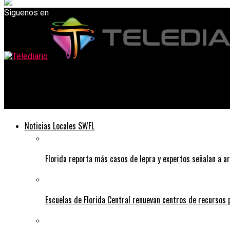
Siguenos en
Telediario
Panna cotta de calabaza.
Noticias Locales SWFL
Florida reporta más casos de lepra y expertos señalan a a
Escuelas de Florida Central renuevan centros de recursos